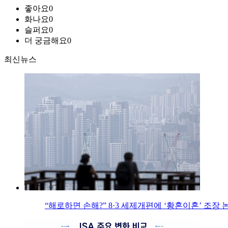
좋아요
0
화나요
0
슬퍼요
0
더 궁금해요
0
최신뉴스
“해로하면 손해?” 8·3 세제개편에 ‘황혼이혼’ 조장 