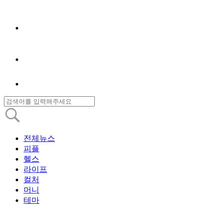
전체뉴스
피플
헬스
라이프
컬처
머니
테마