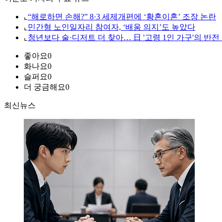
⌞
“해로하면 손해?” 8·3 세제개편에 ‘황혼이혼’ 조장 논란
⌞
민간형 노인일자리 참여자, ‘배움 의지’도 높았다
⌞
청년보다 술·디저트 더 찾아… 日 '고령 1인 가구'의 반전
좋아요
0
화나요
0
슬퍼요
0
더 궁금해요
0
최신뉴스