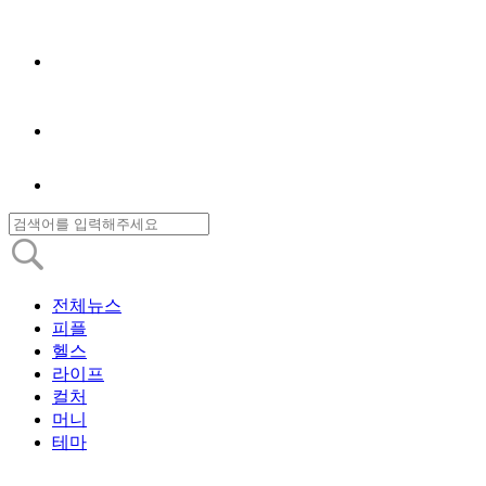
전체뉴스
피플
헬스
라이프
컬처
머니
테마