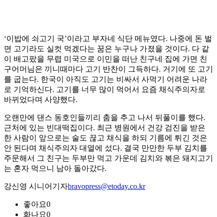
‘이밥에 쇠고기 국’이라고 부자네 식단 메뉴였다. 나중에 돈 벌
면 고기라도 실컷 먹겠다는 꿈은 누구나 가졌을 것이다. 다 같
이 배고팠을 무렵 미국으로 이민을 떠난 친구네 집에 가면 친
구어머님은 끼니때마다 고기 반찬이 그득하다. 거기에 또 고기
를 굽는다. 한국이 아직도 고기는 비싸서 사먹기 어려운 나라
로 기억하신다. 고기를 너무 많이 먹어서 요즘 채식주의자로
바뀌었다며 사양했다.
오랜만에 댄스 동호인들끼리 춤을 추고 나서 뒤풀이를 했다.
근처에 있는 빈대떡집이다. 최근 병원에서 건강 검진을 받은
한 사람이 앞으로는 술도 끊고 채식을 하되 기름에 튀긴 것은
안 된다며 채식주의자 대열에 섰다. 결국 만만한 두부 김치를
주문해서 그 친구는 두부만 먹고 가운데 김치와 볶은 돼지고기
는 혼자 먹으니 남아 돌아갔다.
강신영 시니어기자
bravopress@etoday.co.kr
좋아요
0
화나요
0