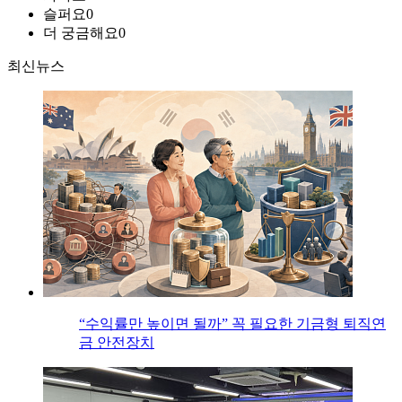
슬퍼요
0
더 궁금해요
0
최신뉴스
“수익률만 높이면 될까” 꼭 필요한 기금형 퇴직연
금 안전장치