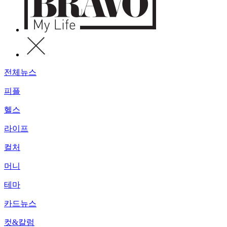
전체뉴스
피플
헬스
라이프
컬처
머니
테마
카드뉴스
컷&칼럼