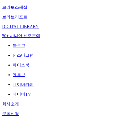
브라보스페셜
브라보리포트
DIGITAL LIBRARY
50+ 시니어 신춘문예
블로그
인스타그램
페이스북
유튜브
네이버카페
네이버TV
회사소개
구독신청