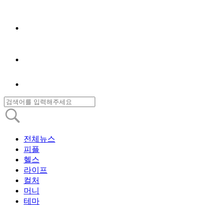
전체뉴스
피플
헬스
라이프
컬처
머니
테마