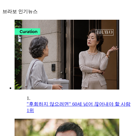
브라보 인기뉴스
1.
"후회하지 않으려면" 60세 넘어 끊어내야 할 사람
1위