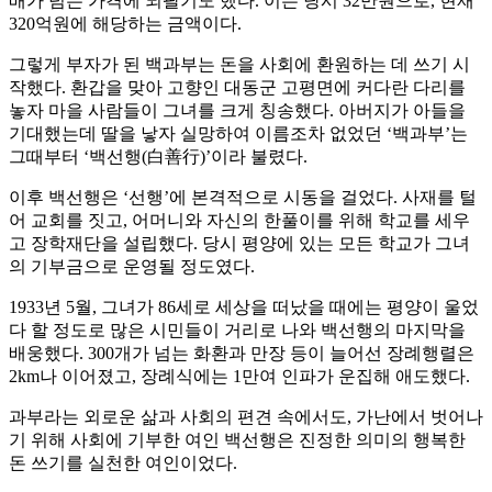
배가 넘는 가격에 되팔기도 했다. 이는 당시 32만원으로, 현재
320억원에 해당하는 금액이다.
그렇게 부자가 된 백과부는 돈을 사회에 환원하는 데 쓰기 시
작했다. 환갑을 맞아 고향인 대동군 고평면에 커다란 다리를
놓자 마을 사람들이 그녀를 크게 칭송했다. 아버지가 아들을
기대했는데 딸을 낳자 실망하여 이름조차 없었던 ‘백과부’는
그때부터 ‘백선행(白善行)’이라 불렸다.
이후 백선행은 ‘선행’에 본격적으로 시동을 걸었다. 사재를 털
어 교회를 짓고, 어머니와 자신의 한풀이를 위해 학교를 세우
고 장학재단을 설립했다. 당시 평양에 있는 모든 학교가 그녀
의 기부금으로 운영될 정도였다.
1933년 5월, 그녀가 86세로 세상을 떠났을 때에는 평양이 울었
다 할 정도로 많은 시민들이 거리로 나와 백선행의 마지막을
배웅했다. 300개가 넘는 화환과 만장 등이 늘어선 장례행렬은
2km나 이어졌고, 장례식에는 1만여 인파가 운집해 애도했다.
과부라는 외로운 삶과 사회의 편견 속에서도, 가난에서 벗어나
기 위해 사회에 기부한 여인 백선행은 진정한 의미의 행복한
돈 쓰기를 실천한 여인이었다.