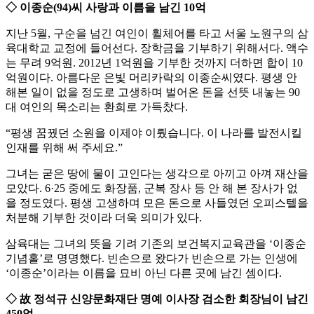
◇ 이종순(94)씨 사랑과 이름을 남긴 10억
지난 5월, 구순을 넘긴 여인이 휠체어를 타고 서울 노원구의 삼
육대학교 교정에 들어선다. 장학금을 기부하기 위해서다. 액수
는 무려 9억원. 2012년 1억원을 기부한 것까지 더하면 합이 10
억원이다. 아름다운 은빛 머리카락의 이종순씨였다. 평생 안
해본 일이 없을 정도로 고생하며 벌어온 돈을 선뜻 내놓는 90
대 여인의 목소리는 환희로 가득찼다.
“평생 꿈꿨던 소원을 이제야 이뤘습니다. 이 나라를 발전시킬
인재를 위해 써 주세요.”
그녀는 굳은 땅에 물이 고인다는 생각으로 아끼고 아껴 재산을
모았다. 6·25 중에도 화장품, 군복 장사 등 안 해 본 장사가 없
을 정도였다. 평생 고생하며 모은 돈으로 사들였던 오피스텔을
처분해 기부한 것이라 더욱 의미가 있다.
삼육대는 그녀의 뜻을 기려 기존의 보건복지교육관을 ‘이종순
기념홀’로 명명했다. 빈손으로 왔다가 빈손으로 가는 인생에
‘이종순’이라는 이름을 묘비 아닌 다른 곳에 남긴 셈이다.
◇ 故 정석규 신양문화재단 명예 이사장 검소한 회장님이 남긴
450억