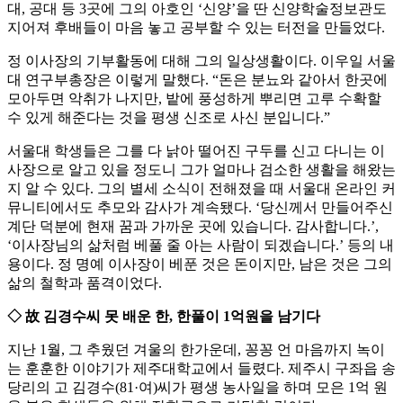
대, 공대 등 3곳에 그의 아호인 ‘신양’을 딴 신양학술정보관도
지어져 후배들이 마음 놓고 공부할 수 있는 터전을 만들었다.
정 이사장의 기부활동에 대해 그의 일상생활이다. 이우일 서울
대 연구부총장은 이렇게 말했다. “돈은 분뇨와 같아서 한곳에
모아두면 악취가 나지만, 밭에 풍성하게 뿌리면 고루 수확할
수 있게 해준다는 것을 평생 신조로 사신 분입니다.”
서울대 학생들은 그를 다 낡아 떨어진 구두를 신고 다니는 이
사장으로 알고 있을 정도니 그가 얼마나 검소한 생활을 해왔는
지 알 수 있다. 그의 별세 소식이 전해졌을 때 서울대 온라인 커
뮤니티에서도 추모와 감사가 계속됐다. ‘당신께서 만들어주신
계단 덕분에 현재 꿈과 가까운 곳에 있습니다. 감사합니다.’,
‘이사장님의 삶처럼 베풀 줄 아는 사람이 되겠습니다.’ 등의 내
용이다. 정 명예 이사장이 베푼 것은 돈이지만, 남은 것은 그의
삶의 철학과 품격이었다.
◇ 故 김경수씨 못 배운 한, 한풀이 1억원을 남기다
지난 1월, 그 추웠던 겨울의 한가운데, 꽁꽁 언 마음까지 녹이
는 훈훈한 이야기가 제주대학교에서 들렸다. 제주시 구좌읍 송
당리의 고 김경수(81·여)씨가 평생 농사일을 하며 모은 1억 원