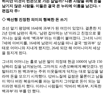
하지만 이것이 빈손으로 가는 삶일까? 다른 사람을 위해 돈을
남기지 않은 사람들. 이들은 결국 온 누리에 이름을 남긴다. <
편집자 주>
◇ 백선행 진정한 의미의 행복한 돈 쓰기
조선 말기 평양에 16세에 과부가 된 여인이 있었다. 결혼한 지
2년 만에 남편이 죽자, ‘남편 잡아먹는 년’이라고 친정으로 쫓
겨나는 설움 속에 ‘백과부’라는 이름이 붙여졌다. 그녀의 나이
7세에 아버지를, 16세에 남편이 세상을 떠나 결국 ‘쌍과부’ 상
태로 어머니와 지내게 됐지만, 26세 되던 해 어머니마저 세상
을 등지게 된다.
그녀의 어머니는 홀로 남은 딸이 걱정돼 현금 1000여 냥과 150
냥짜리 집을 남겨놨는데, 그마저도 사촌오빠에게 빼앗겼다. 빈
털터리가 된 백과부는 주위 이웃들에게 닥치는 대로 일감을 달
라며 돈을 모으기 시작했다. 삯바느질에 길쌈은 물론이고 남들
이 먹다 버린 복숭아씨를 파는 일까지 그야말로 돈이 되는 일
이라면 뭐든지 했다. 이러니 사람들이 ‘악바리 백과부, 지독한
백과부’라 부를 만 했다.