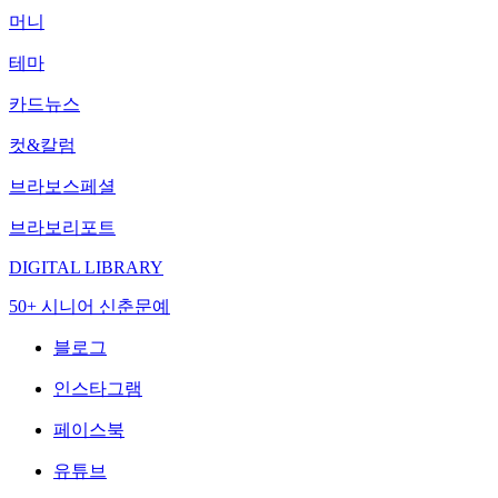
머니
테마
카드뉴스
컷&칼럼
브라보스페셜
브라보리포트
DIGITAL LIBRARY
50+ 시니어 신춘문예
블로그
인스타그램
페이스북
유튜브