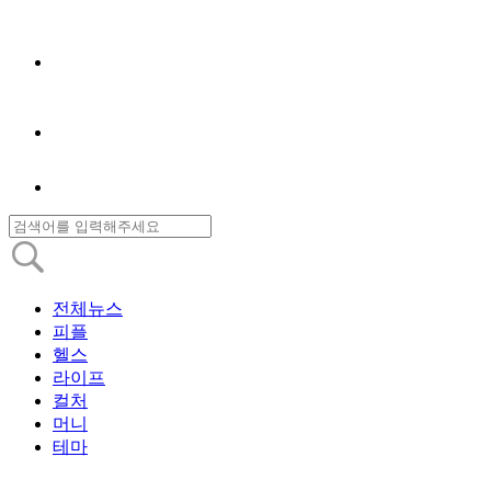
전체뉴스
피플
헬스
라이프
컬처
머니
테마