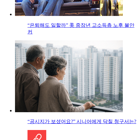
“은퇴해도 일할까” 美 중장년 고소득층 노후 불안
커
“공시지가 보셨어요?” 시니어에게 닥칠 청구서는?