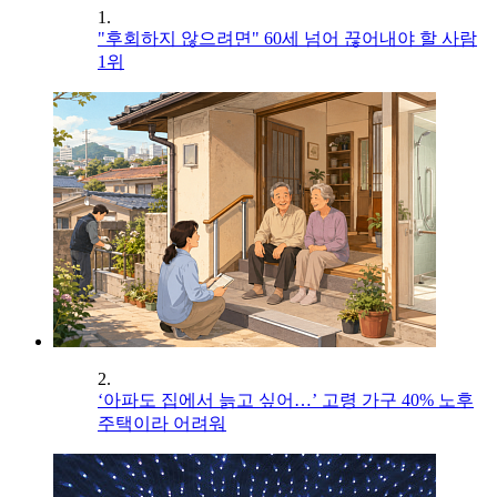
1.
"후회하지 않으려면" 60세 넘어 끊어내야 할 사람
1위
2.
‘아파도 집에서 늙고 싶어…’ 고령 가구 40% 노후
주택이라 어려워