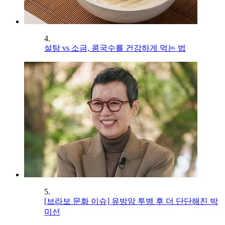
4.
설탕 vs 소금, 콩국수를 건강하게 먹는 법
5.
[브라보 문화 이슈] 유방암 투병 후 더 단단해진 박
미선