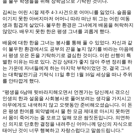
을 불우 학생들을 위해 장학금으로 기탁한 것이다.
김씨는 어린 시절 제주 4·3 사건으로 어머니를 잃었다. 슬픔을
이기지 못한 아버지마저 어머니 따라 떠난 뒤 그는 어린 여동
생과 힘겹게 살았다. 불우한 환경은 그녀에게 배움을 허락하지
않았다. 배우지 못한 한은 평생 그녀를 괴롭게 했다.
배움에 대한 한을 그녀는 봉사를 통해 풀 수 있었다. 자신과 같
이 불우한 환경에서도 공부의 끈을 놓지 않기를 바라는 마음에
서 평생 모은 돈을 기탁하기로 결심한 것이다. 이런 선행이 특
별한 이유는 따로 있다. 건강 상태가 좋지 않아 주변 정리를 하
는 가운데 자녀들에게 하는 마지막 부탁이었던 것. 결국 그녀
는 대학발전기금 기탁식 11일 후인 1월 16일 세상을 떠나 주위
를 안타깝게 했다.
“평생을 6남매 뒷바라지해오면서 언젠가는 당신께서 겪으신
인생의 한과 설움을 사회봉사로 풀어보려는 생각을 가지시고
아무에게도 내색하지 않고 오랫동안 준비해오셨습니다. 이 돈
은 평생 한여름 뙤약볕에서 물 한 모금 제대로 마시지 못하면
서 몸이 죽어가는 줄 모르고 일해 모은 쌈짓돈입니다. 의연하
신 의지로 단호한 결정을 내려주신 어머니께 당신의 자식으로
태어난 것이 너무 행복하고 자랑스럽다고 말씀드립니다.”