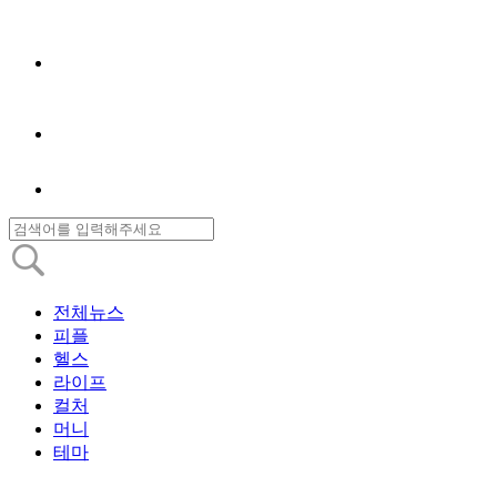
전체뉴스
피플
헬스
라이프
컬처
머니
테마