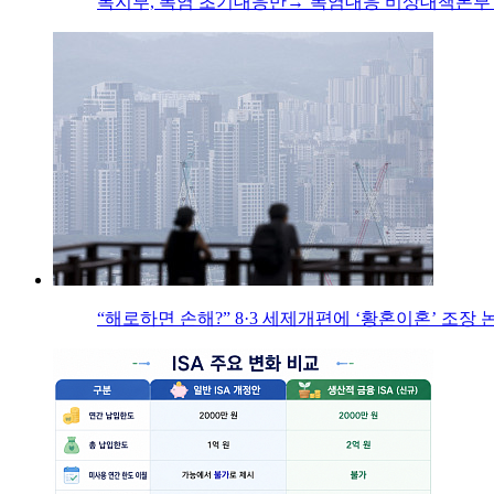
복지부, 폭염 초기대응반→‘폭염대응 비상대책본부’
“해로하면 손해?” 8·3 세제개편에 ‘황혼이혼’ 조장 