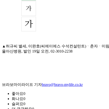
▲허규씨 별세, 이완호(씨에이에스 수석컨설턴트)ㆍ춘자ㆍ미림씨 모친상
울아산병원, 발인 19일 오전, 02-3010-2238
브라보마이라이프 기자
bravo@bravo-mylife.co.kr
좋아요
0
화나요
0
슬퍼요
0
더 궁금해요
0