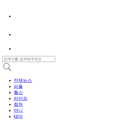
전체뉴스
피플
헬스
라이프
컬처
머니
테마