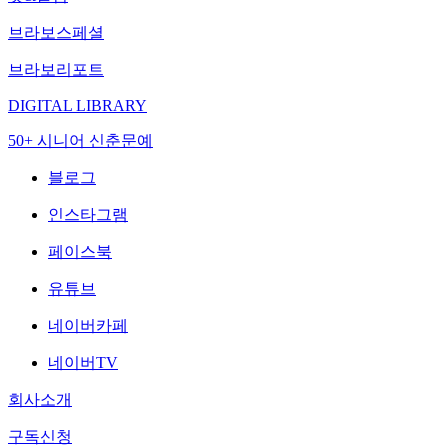
브라보스페셜
브라보리포트
DIGITAL LIBRARY
50+ 시니어 신춘문예
블로그
인스타그램
페이스북
유튜브
네이버카페
네이버TV
회사소개
구독신청