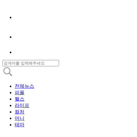
전체뉴스
피플
헬스
라이프
컬처
머니
테마