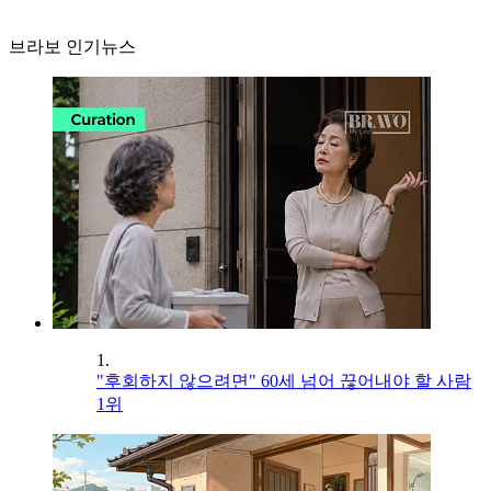
브라보 인기뉴스
1.
"후회하지 않으려면" 60세 넘어 끊어내야 할 사람
1위