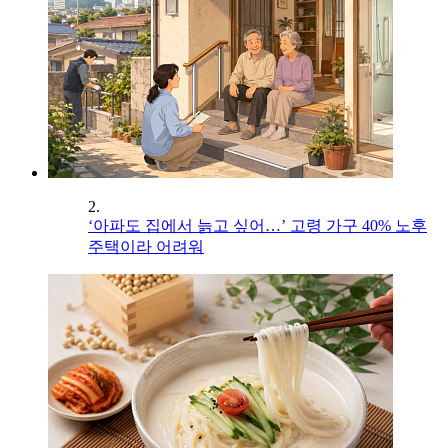
2.
‘아파도 집에서 늙고 싶어…’ 고령 가구 40% 노후
주택이라 어려워