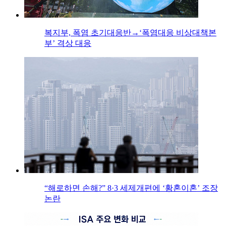
복지부, 폭염 초기대응반→‘폭염대응 비상대책본
부’ 격상 대응
“해로하면 손해?” 8·3 세제개편에 ‘황혼이혼’ 조장
논란