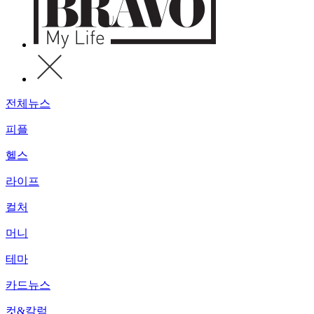
전체뉴스
피플
헬스
라이프
컬처
머니
테마
카드뉴스
컷&칼럼