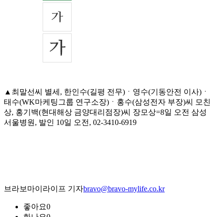
▲최말선씨 별세, 한인수(길평 전무)ㆍ영수(기동안전 이사)ㆍ
태수(WK마케팅그룹 연구소장)ㆍ홍수(삼성전자 부장)씨 모친
상, 홍기백(현대해상 금양대리점장)씨 장모상=8일 오전 삼성
서울병원, 발인 10일 오전, 02-3410-6919
브라보마이라이프 기자
bravo@bravo-mylife.co.kr
좋아요
0
화나요
0