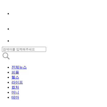
전체뉴스
피플
헬스
라이프
컬처
머니
테마