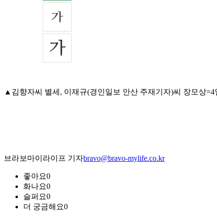
▲김향자씨 별세, 이재규(경인일보 안산 주재기자)씨 장모상=4일 오후
브라보마이라이프 기자
bravo@bravo-mylife.co.kr
좋아요
0
화나요
0
슬퍼요
0
더 궁금해요
0