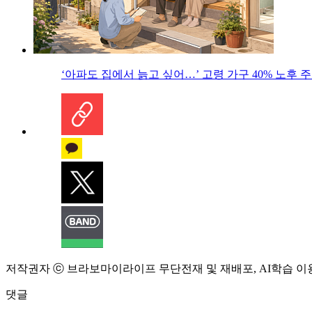
‘아파도 집에서 늙고 싶어…’ 고령 가구 40% 노후
저작권자 ⓒ 브라보마이라이프 무단전재 및 재배포, AI학습 이
댓글