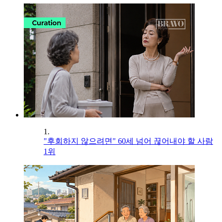
1.
"후회하지 않으려면" 60세 넘어 끊어내야 할 사람
1위