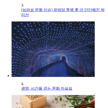
3.
[브라보 문화 이슈] 유방암 투병 후 더 단단해진 박
미선
4.
광명, 시간을 걷는 문화 마실길