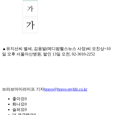
▲유지선씨 별세, 김용발(메디팜헬스뉴스 사장)씨 모친상=10
일 오후 서울아산병원, 발인 13일 오전, 02-3010-2252
브라보마이라이프 기자
bravo@bravo-mylife.co.kr
좋아요
0
화나요
0
슬퍼요
0
더 궁금해요
0