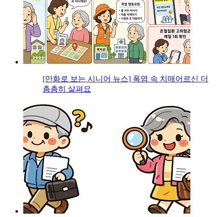
[만화로 보는 시니어 뉴스] 폭염 속 치매어르신 더
촘촘히 살펴요