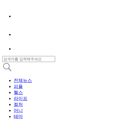
전체뉴스
피플
헬스
라이프
컬처
머니
테마