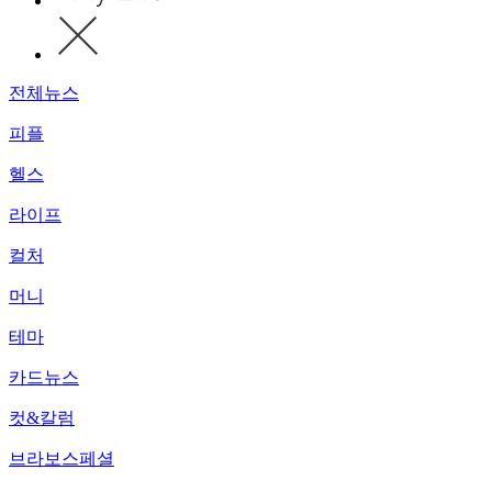
전체뉴스
피플
헬스
라이프
컬처
머니
테마
카드뉴스
컷&칼럼
브라보스페셜