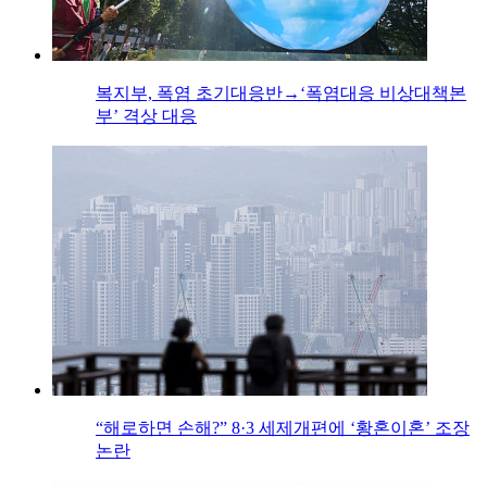
복지부, 폭염 초기대응반→‘폭염대응 비상대책본
부’ 격상 대응
“해로하면 손해?” 8·3 세제개편에 ‘황혼이혼’ 조장
논란