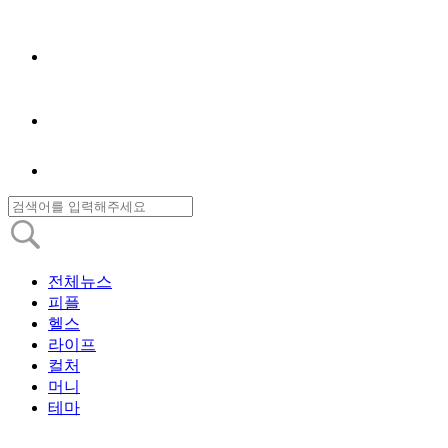
전체뉴스
피플
헬스
라이프
컬처
머니
테마