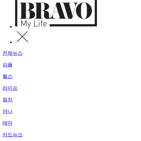
전체뉴스
피플
헬스
라이프
컬처
머니
테마
카드뉴스