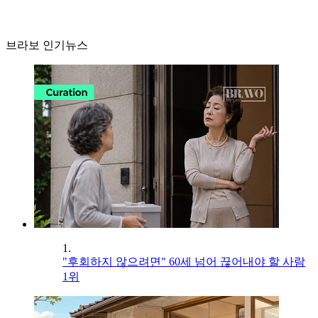
브라보 인기뉴스
1.
"후회하지 않으려면" 60세 넘어 끊어내야 할 사람
1위