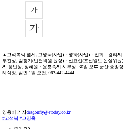
▲고석복씨 별세, 고영욱(사업)ㆍ영하(사업)ㆍ진희ㆍ경리씨
부친상, 김청기(인천의원 원장)ㆍ신효섭(조선일보 논설위원)
씨 장인상, 장혜원ㆍ윤흥숙씨 시부상=30일 오후 군산 중앙장
례식장, 발인 1일 오전, 063-442-4444
양용비 기자
dragonfly@etoday.co.kr
#고석복
#고영욱
좋아요
0