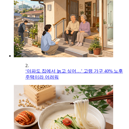
2.
‘아파도 집에서 늙고 싶어…’ 고령 가구 40% 노후
주택이라 어려워