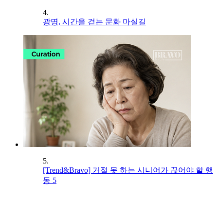
4.
광명, 시간을 걷는 문화 마실길
5.
[Trend&Bravo] 거절 못 하는 시니어가 끊어야 할 행
동 5