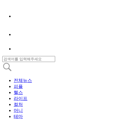
전체뉴스
피플
헬스
라이프
컬처
머니
테마