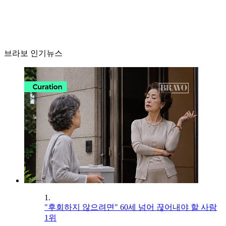
브라보 인기뉴스
1.
"후회하지 않으려면" 60세 넘어 끊어내야 할 사람
1위