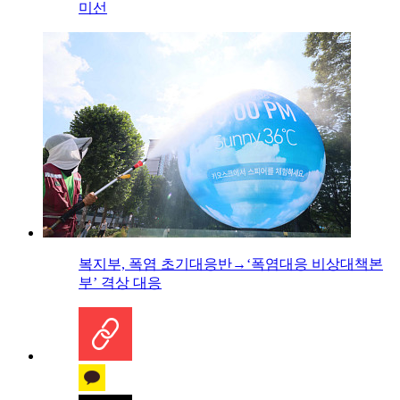
미선
복지부, 폭염 초기대응반→‘폭염대응 비상대책본
부’ 격상 대응