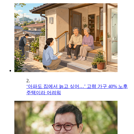
2.
‘아파도 집에서 늙고 싶어…’ 고령 가구 40% 노후
주택이라 어려워