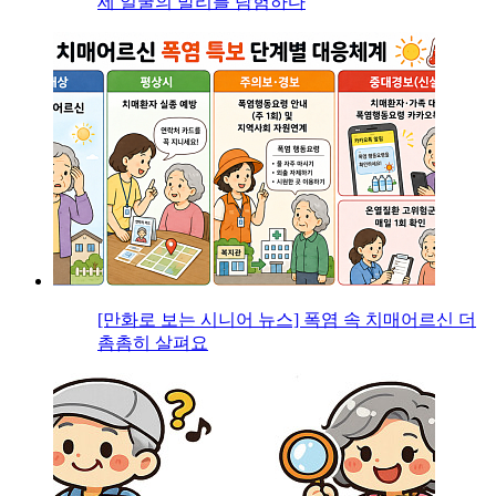
세 얼굴의 발리를 탐험하다
[만화로 보는 시니어 뉴스] 폭염 속 치매어르신 더
촘촘히 살펴요