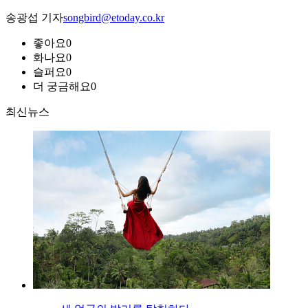
송광섭 기자
songbird@etoday.co.kr
좋아요
0
화나요
0
슬퍼요
0
더 궁금해요
0
최신뉴스