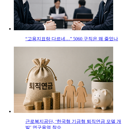
“고용지표랑 다르네…” 5060 구직은 왜 줄었나
근로복지공단, ‘한국형 기금형 퇴직연금 모델 개
발’ 연구용역 착수