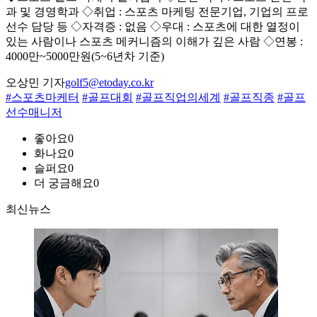
과 및 경영학과 ◇취업 : 스포츠 마케팅 전문기업, 기업의 프로
선수 담당 등 ◇자격증 : 없음 ◇우대 : 스포츠에 대한 열정이
있는 사람이나 스포츠 메커니즘의 이해가 깊은 사람 ◇연봉 :
4000만~5000만원(5~6년차 기준)
오상민 기자
golf5@etoday.co.kr
#스포츠마케터
#골프대회
#골프직업의세계
#골프직종
#골프
선수매니저
좋아요
0
화나요
0
슬퍼요
0
더 궁금해요
0
최신뉴스