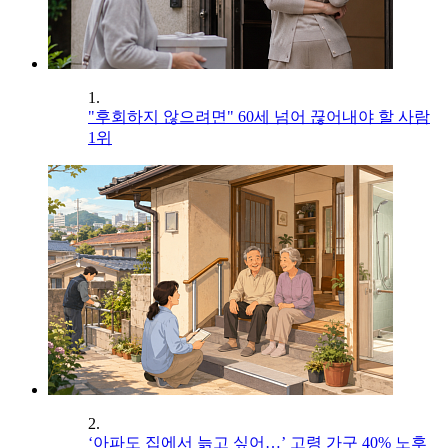
1.
"후회하지 않으려면" 60세 넘어 끊어내야 할 사람
1위
2.
‘아파도 집에서 늙고 싶어…’ 고령 가구 40% 노후