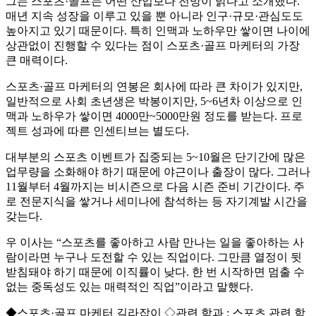
그는 스포츠·골프는 어떤 산업보다 전망이 밝다고 소개했다.
매년 지속 성장을 이루고 있을 뿐 아니라 인구·규모·관심도도
높아지고 있기 때문이다. 특히 인맥과 노하우만 쌓이면 나이에
상관없이 진행할 수 있다는 점이 스포츠·골프 마케터의 가장
큰 매력이다.
스포츠·골프 마케터의 연봉은 회사에 따라 큰 차이가 있지만,
일반적으로 사회 초년생은 박봉이지만, 5~6년차 이상으로 인
맥과 노하우가 쌓이면 4000만~5000만원 정도를 받는다. 프로
젝트 성과에 따른 인센티브는 별도다.
대부분의 스포츠 이벤트가 집중되는 5~10월은 단기간에 많은
업무량을 소화해야 하기 때문에 야근이나 출장이 많다. 그러나
11월부터 4월까지는 비시즌으로 다음 시즌 준비 기간이다. 주
로 전문지식을 쌓거나 세미나에 참석하는 등 자기계발 시간을
갖는다.
우 이사는 “스포츠를 좋아하고 사람 만나는 일을 좋아하는 사
람이라면 누구나 도전할 수 있는 직업이다. 그만큼 열정이 뒷
받침돼야 하기 때문에 이직률이 낮다. 한 번 시작하면 멈출 수
없는 중독성도 있는 매력적인 직업”이라고 말했다.
◆스포츠·골프 마케터 길라잡이 ◇관련 학과 : 스포츠 관련 학