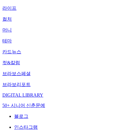
라이프
컬처
머니
테마
카드뉴스
컷&칼럼
브라보스페셜
브라보리포트
DIGITAL LIBRARY
50+ 시니어 신춘문예
블로그
인스타그램