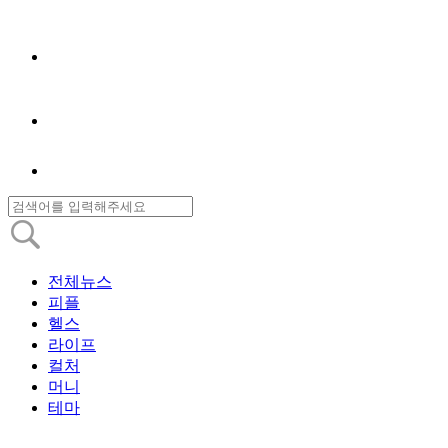
전체뉴스
피플
헬스
라이프
컬처
머니
테마