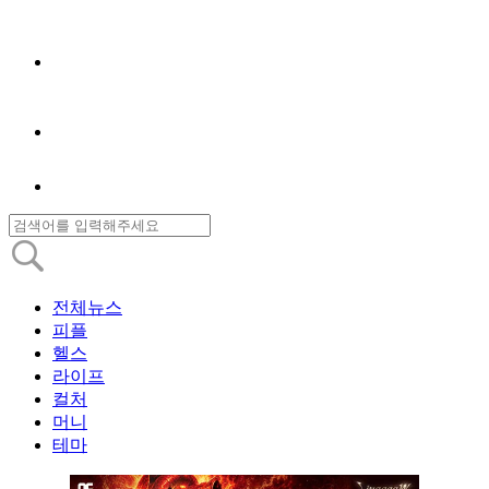
전체뉴스
피플
헬스
라이프
컬처
머니
테마