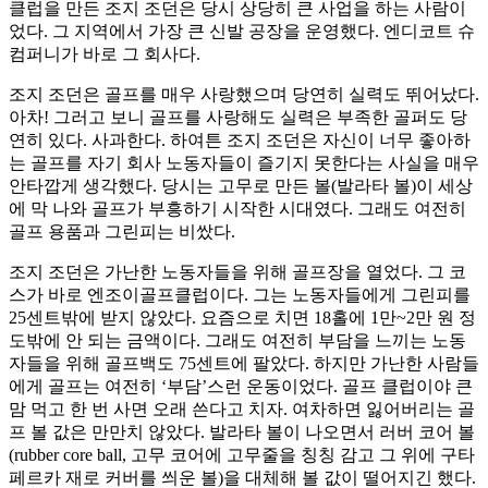
클럽을 만든 조지 조던은 당시 상당히 큰 사업을 하는 사람이
었다. 그 지역에서 가장 큰 신발 공장을 운영했다. 엔디코트 슈
컴퍼니가 바로 그 회사다.
조지 조던은 골프를 매우 사랑했으며 당연히 실력도 뛰어났다.
아차! 그러고 보니 골프를 사랑해도 실력은 부족한 골퍼도 당
연히 있다. 사과한다. 하여튼 조지 조던은 자신이 너무 좋아하
는 골프를 자기 회사 노동자들이 즐기지 못한다는 사실을 매우
안타깝게 생각했다. 당시는 고무로 만든 볼(발라타 볼)이 세상
에 막 나와 골프가 부흥하기 시작한 시대였다. 그래도 여전히
골프 용품과 그린피는 비쌌다.
조지 조던은 가난한 노동자들을 위해 골프장을 열었다. 그 코
스가 바로 엔조이골프클럽이다. 그는 노동자들에게 그린피를
25센트밖에 받지 않았다. 요즘으로 치면 18홀에 1만~2만 원 정
도밖에 안 되는 금액이다. 그래도 여전히 부담을 느끼는 노동
자들을 위해 골프백도 75센트에 팔았다. 하지만 가난한 사람들
에게 골프는 여전히 ‘부담’스런 운동이었다. 골프 클럽이야 큰
맘 먹고 한 번 사면 오래 쓴다고 치자. 여차하면 잃어버리는 골
프 볼 값은 만만치 않았다. 발라타 볼이 나오면서 러버 코어 볼
(rubber core ball, 고무 코어에 고무줄을 칭칭 감고 그 위에 구타
페르카 재로 커버를 씌운 볼)을 대체해 볼 값이 떨어지긴 했다.