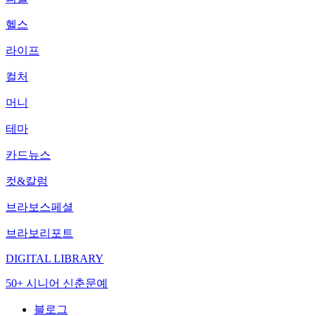
헬스
라이프
컬처
머니
테마
카드뉴스
컷&칼럼
브라보스페셜
브라보리포트
DIGITAL LIBRARY
50+ 시니어 신춘문예
블로그