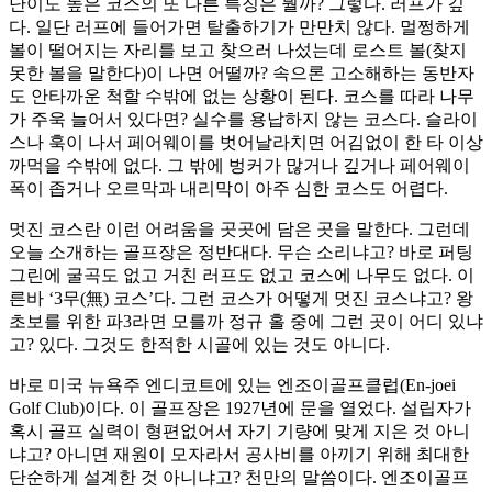
난이도 높은 코스의 또 다른 특징은 뭘까? 그렇다. 러프가 깊
다. 일단 러프에 들어가면 탈출하기가 만만치 않다. 멀쩡하게
볼이 떨어지는 자리를 보고 찾으러 나섰는데 로스트 볼(찾지
못한 볼을 말한다)이 나면 어떨까? 속으론 고소해하는 동반자
도 안타까운 척할 수밖에 없는 상황이 된다. 코스를 따라 나무
가 주욱 늘어서 있다면? 실수를 용납하지 않는 코스다. 슬라이
스나 훅이 나서 페어웨이를 벗어날라치면 어김없이 한 타 이상
까먹을 수밖에 없다. 그 밖에 벙커가 많거나 깊거나 페어웨이
폭이 좁거나 오르막과 내리막이 아주 심한 코스도 어렵다.
멋진 코스란 이런 어려움을 곳곳에 담은 곳을 말한다. 그런데
오늘 소개하는 골프장은 정반대다. 무슨 소리냐고? 바로 퍼팅
그린에 굴곡도 없고 거친 러프도 없고 코스에 나무도 없다. 이
른바 ‘3무(無) 코스’다. 그런 코스가 어떻게 멋진 코스냐고? 왕
초보를 위한 파3라면 모를까 정규 홀 중에 그런 곳이 어디 있냐
고? 있다. 그것도 한적한 시골에 있는 것도 아니다.
바로 미국 뉴욕주 엔디코트에 있는 엔조이골프클럽(En-joei
Golf Club)이다. 이 골프장은 1927년에 문을 열었다. 설립자가
혹시 골프 실력이 형편없어서 자기 기량에 맞게 지은 것 아니
냐고? 아니면 재원이 모자라서 공사비를 아끼기 위해 최대한
단순하게 설계한 것 아니냐고? 천만의 말씀이다. 엔조이골프