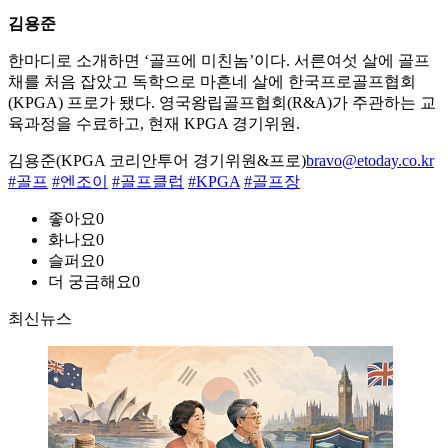
김용준
한마디로 소개하면 ‘골프에 미친놈’이다. 서른여섯 살에 골프
채를 처음 잡았고 독학으로 마흔네 살에 한국프로골프협회
(KPGA) 프로가 됐다. 영국왕립골프협회(R&A)가 주관하는 교
육과정을 수료하고, 현재 KPGA 경기위원.
김용준(KPGA 코리안투어 경기위원&프로)
bravo@etoday.co.kr
#골프
#엔조이
#골프클럽
#KPGA
#골프장
좋아요
0
화나요
0
슬퍼요
0
더 궁금해요
0
최신뉴스