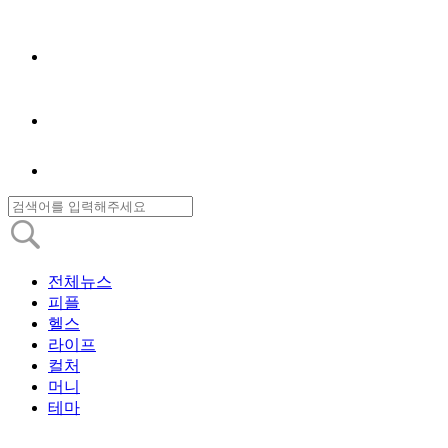
전체뉴스
피플
헬스
라이프
컬처
머니
테마