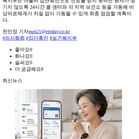
복지부는 아울러 집단휴진으로 진료를 받지 못하는 환자가 생
기지 않도록 24시간 콜 센터와 각 지역 보건소 등을 가동해 비
상의료체계가 차질 없이 가동될 수 있게 최종 점검할 계획이
다.
전민정 기자
puri21@etoday.co.kr
#의사협회
#집단휴진
#보건복지부
좋아요
0
화나요
0
슬퍼요
0
더 궁금해요
0
최신뉴스