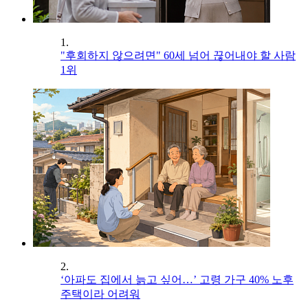
1.
"후회하지 않으려면" 60세 넘어 끊어내야 할 사람
1위
2.
‘아파도 집에서 늙고 싶어…’ 고령 가구 40% 노후
주택이라 어려워