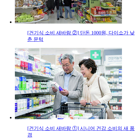
[건기식 소비 새바람 ②] 단돈 1000원, 다이소가 낮
춘 문턱
[건기식 소비 새바람 ①] 시니어 건강 소비의 새 풍
경