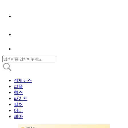
전체뉴스
피플
헬스
라이프
컬처
머니
테마