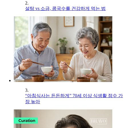
2.
설탕 vs 소금, 콩국수를 건강하게 먹는 법
3.
“아침식사는 든든하게” 70세 이상 식생활 점수 가
장 높아