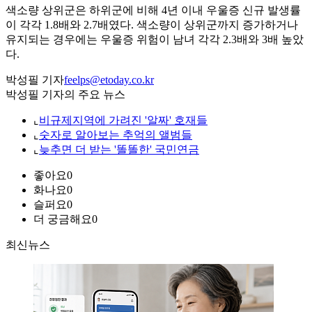
색소량 상위군은 하위군에 비해 4년 이내 우울증 신규 발생률
이 각각 1.8배와 2.7배였다. 색소량이 상위군까지 증가하거나
유지되는 경우에는 우울증 위험이 남녀 각각 2.3배와 3배 높았
다.
박성필 기자
feelps@etoday.co.kr
박성필 기자의 주요 뉴스
⌞
비규제지역에 가려진 '알짜' 호재들
⌞
숫자로 알아보는 추억의 앨범들
⌞
늦추면 더 받는 '똘똘한' 국민연금
좋아요
0
화나요
0
슬퍼요
0
더 궁금해요
0
최신뉴스