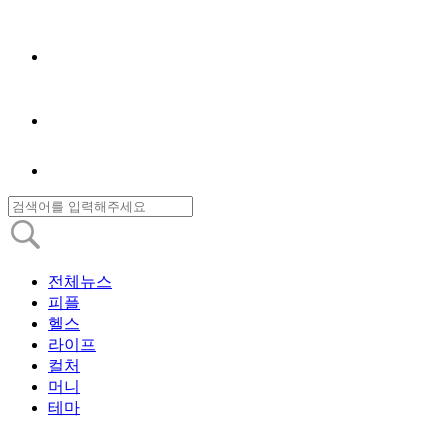
전체뉴스
피플
헬스
라이프
컬처
머니
테마