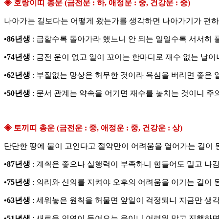
◈ 호랑이띠 총운 (금전운 : 하, 애정운 : 중, 건강운 : 중)
나아가는 길보다는 어떻게 왔는가를 생각하면 나아가기가 편하리라
•86년생
: 급할수록 돌아가라 했느니 안 되는 일일수록 서서히 
•74년생
: 금전 운이 없고 일이 꼬이는 한마디로 재수 없는 날이
•62년생
: 부질없는 망상은 허무한 것이라 욕심을 버리면 좋은 
•50년생
: 문서 관계는 약속을 어기면 재수를 놓치는 것이니 주
◈ 토끼띠 총운 (금전운 : 중, 애정운 : 중, 건강운 : 상)
단단한 땅에 물이 고인다고 절약만이 어려움을 열어가는 길이 된
•87년생
: 계획은 좋으나 실행력이 부족하니 힘들어도 밀고 나감
•75년생
: 의리와 신의를 지켜야 오후의 어려움을 이기는 길이 
•63년생
: 세워놓은 원칙을 허물면 앞일이 걱정되니 지금만 생각
•51년생
: 새로운 인연이 들어오는 운이니 어려워 말고 진행하면