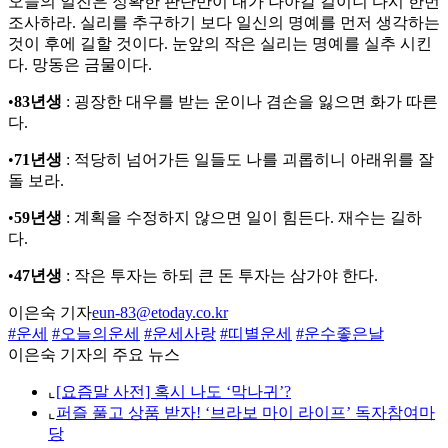
오늘의 일진은 정확한 판단만이 내가 나아갈 길이니 다시 한번
조사하라. 실리를 추구하기 보다 일신의 명예를 먼저 생각하는
것이 후에 길할 것이다. 눈앞의 작은 실리는 명예를 실추 시킨
다. 망동은 금물이다.
•
83년생
: 굉장한 대우를 받는 운이나 겸손을 잃으면 화가 따른
다.
•
71년생
: 적당히 넘어가든 일들도 나를 괴롭히니 아래위를 잘
돌 보라.
•
59년생
: 계획을 수정하지 않으면 일이 힘든다. 재수는 길하
다.
•
47년생
: 작은 투자는 하되 큰 돈 투자는 삼가야 한다.
이은숙 기자
eun-83@etoday.co.kr
#운세
#오늘의운세
#운세사랑
#띠별운세
#운수좋은날
이은숙 기자의 주요 뉴스
⌞
[요즘말 사전] 혹시 나도 ‘막나귀’?
⌞
퍼즐 풀고 상품 받자! ‘브라보 마이 라이프’ 독자참여마
당