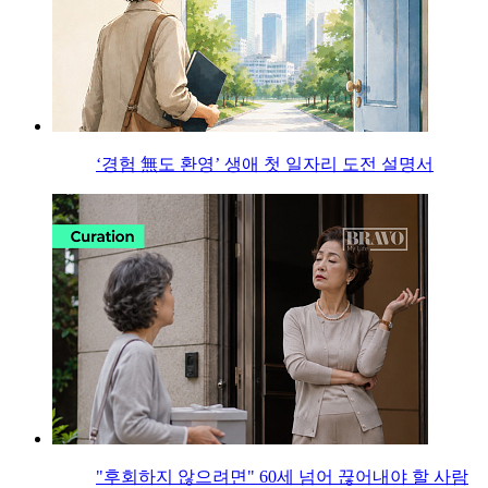
‘경험 無도 환영’ 생애 첫 일자리 도전 설명서
"후회하지 않으려면" 60세 넘어 끊어내야 할 사람