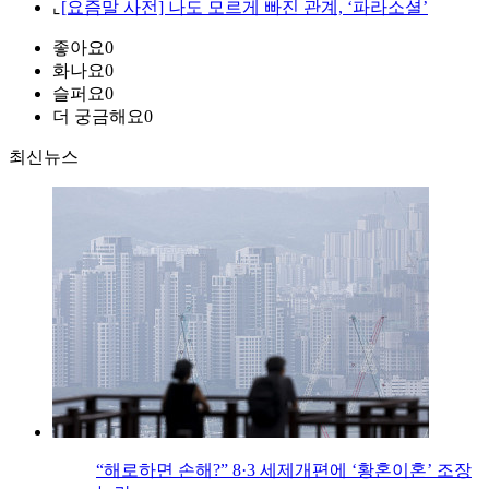
⌞
[요즘말 사전] 나도 모르게 빠진 관계, ‘파라소셜’
좋아요
0
화나요
0
슬퍼요
0
더 궁금해요
0
최신뉴스
“해로하면 손해?” 8·3 세제개편에 ‘황혼이혼’ 조장