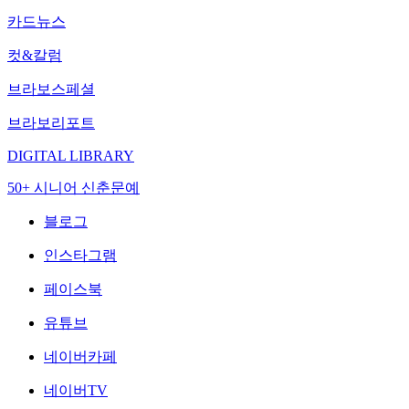
카드뉴스
컷&칼럼
브라보스페셜
브라보리포트
DIGITAL LIBRARY
50+ 시니어 신춘문예
블로그
인스타그램
페이스북
유튜브
네이버카페
네이버TV