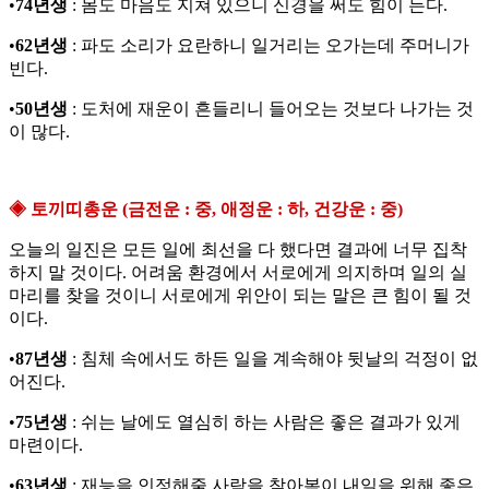
•
74년생
: 몸도 마음도 지쳐 있으니 신경을 써도 힘이 든다.
•
62년생
: 파도 소리가 요란하니 일거리는 오가는데 주머니가
빈다.
•
50년생
: 도처에 재운이 흔들리니 들어오는 것보다 나가는 것
이 많다.
◈ 토끼띠총운 (금전운 : 중, 애정운 : 하, 건강운 : 중)
오늘의 일진은 모든 일에 최선을 다 했다면 결과에 너무 집착
하지 말 것이다. 어려움 환경에서 서로에게 의지하며 일의 실
마리를 찾을 것이니 서로에게 위안이 되는 말은 큰 힘이 될 것
이다.
•
87년생
: 침체 속에서도 하든 일을 계속해야 뒷날의 걱정이 없
어진다.
•
75년생
: 쉬는 날에도 열심히 하는 사람은 좋은 결과가 있게
마련이다.
•
63년생
: 재능을 인정해줄 사람을 찾아봄이 내일을 위해 좋은