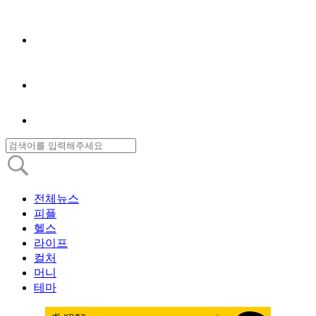
전체뉴스
피플
헬스
라이프
컬처
머니
테마