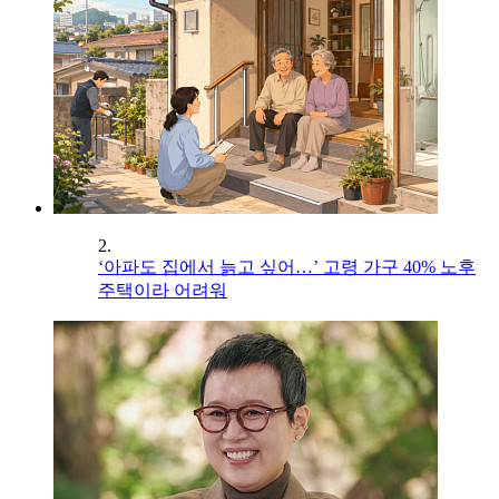
2.
‘아파도 집에서 늙고 싶어…’ 고령 가구 40% 노후
주택이라 어려워