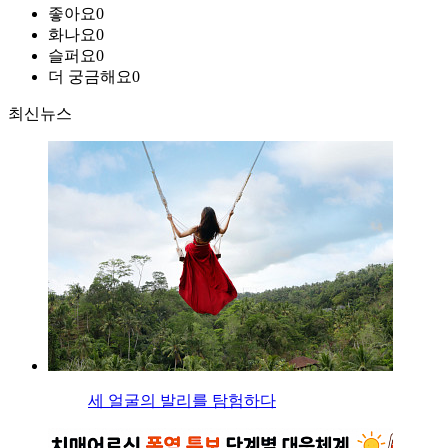
좋아요
0
화나요
0
슬퍼요
0
더 궁금해요
0
최신뉴스
세 얼굴의 발리를 탐험하다