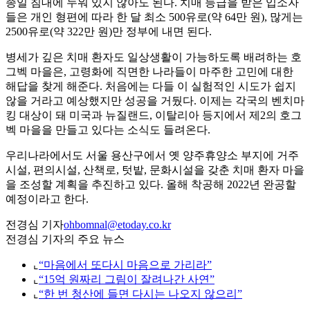
종일 침대에 누워 있지 않아도 된다. 치매 등급을 받은 입소자
들은 개인 형편에 따라 한 달 최소 500유로(약 64만 원), 많게는
2500유로(약 322만 원)만 정부에 내면 된다.
병세가 깊은 치매 환자도 일상생활이 가능하도록 배려하는 호
그벡 마을은, 고령화에 직면한 나라들이 마주한 고민에 대한
해답을 찾게 해준다. 처음에는 다들 이 실험적인 시도가 쉽지
않을 거라고 예상했지만 성공을 거뒀다. 이제는 각국의 벤치마
킹 대상이 돼 미국과 뉴질랜드, 이탈리아 등지에서 제2의 호그
벡 마을을 만들고 있다는 소식도 들려온다.
우리나라에서도 서울 용산구에서 옛 양주휴양소 부지에 거주
시설, 편의시설, 산책로, 텃밭, 문화시설을 갖춘 치매 환자 마을
을 조성할 계획을 추진하고 있다. 올해 착공해 2022년 완공할
예정이라고 한다.
전경심 기자
ohbomnal@etoday.co.kr
전경심 기자의 주요 뉴스
⌞
“마음에서 또다시 마음으로 가리라”
⌞
“15억 원짜리 그림이 잘려나간 사연”
⌞
“한 번 청산에 들면 다시는 나오지 않으리”