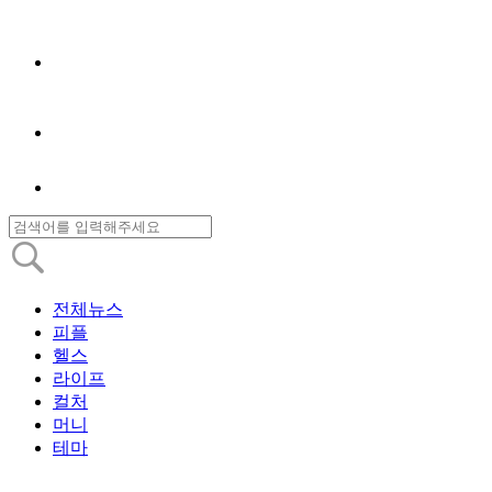
전체뉴스
피플
헬스
라이프
컬처
머니
테마