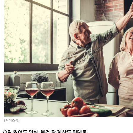
(셔터스톡)
◇길 잃어도 안심, 물건 값 계산도 맘대로