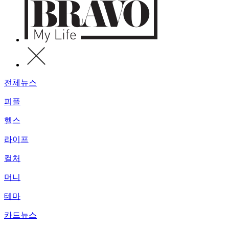
전체뉴스
피플
헬스
라이프
컬처
머니
테마
카드뉴스