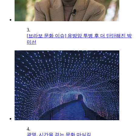
3.
[브라보 문화 이슈] 유방암 투병 후 더 단단해진 박
미선
4.
광명, 시간을 걷는 문화 마실길