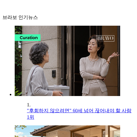
브라보 인기뉴스
1.
"후회하지 않으려면" 60세 넘어 끊어내야 할 사람
1위