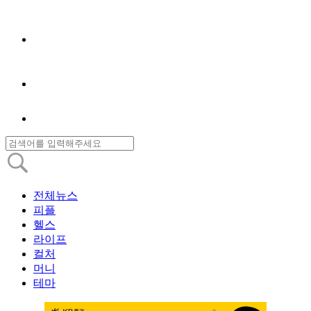
전체뉴스
피플
헬스
라이프
컬처
머니
테마