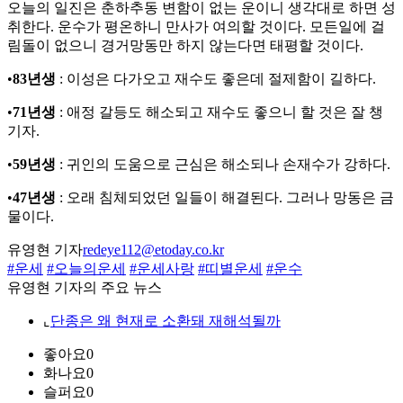
오늘의 일진은 춘하추동 변함이 없는 운이니 생각대로 하면 성
취한다. 운수가 평온하니 만사가 여의할 것이다. 모든일에 걸
림돌이 없으니 경거망동만 하지 않는다면 태평할 것이다.
•
83년생
: 이성은 다가오고 재수도 좋은데 절제함이 길하다.
•
71년생
: 애정 갈등도 해소되고 재수도 좋으니 할 것은 잘 챙
기자.
•
59년생
: 귀인의 도움으로 근심은 해소되나 손재수가 강하다.
•
47년생
: 오래 침체되었던 일들이 해결된다. 그러나 망동은 금
물이다.
유영현 기자
redeye112@etoday.co.kr
#운세
#오늘의운세
#운세사랑
#띠별운세
#운수
유영현 기자의 주요 뉴스
⌞
단종은 왜 현재로 소환돼 재해석될까
좋아요
0
화나요
0
슬퍼요
0