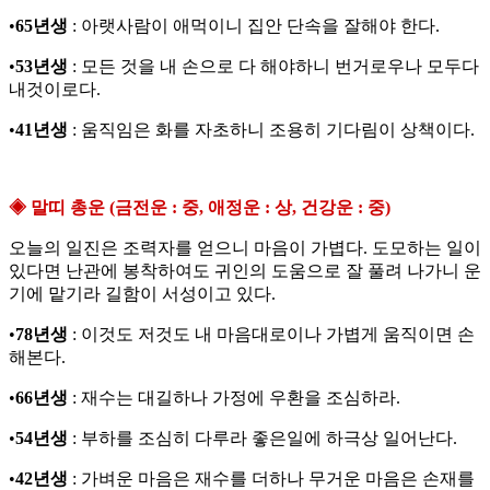
•
65년생
: 아랫사람이 애먹이니 집안 단속을 잘해야 한다.
•
53년생
: 모든 것을 내 손으로 다 해야하니 번거로우나 모두다
내것이로다.
•
41년생
: 움직임은 화를 자초하니 조용히 기다림이 상책이다.
◈ 말띠 총운 (금전운 : 중, 애정운 : 상, 건강운 : 중)
오늘의 일진은 조력자를 얻으니 마음이 가볍다. 도모하는 일이
있다면 난관에 봉착하여도 귀인의 도움으로 잘 풀려 나가니 운
기에 맡기라 길함이 서성이고 있다.
•
78년생
: 이것도 저것도 내 마음대로이나 가볍게 움직이면 손
해본다.
•
66년생
: 재수는 대길하나 가정에 우환을 조심하라.
•
54년생
: 부하를 조심히 다루라 좋은일에 하극상 일어난다.
•
42년생
: 가벼운 마음은 재수를 더하나 무거운 마음은 손재를