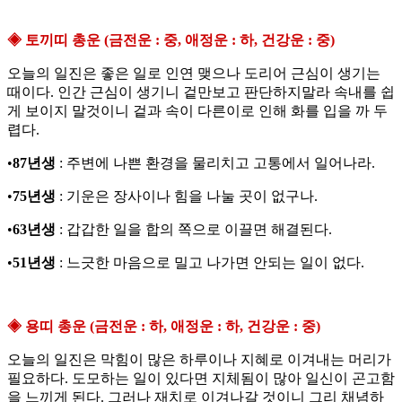
◈ 토끼띠 총운 (금전운 : 중, 애정운 : 하, 건강운 : 중)
오늘의 일진은 좋은 일로 인연 맺으나 도리어 근심이 생기는
때이다. 인간 근심이 생기니 겉만보고 판단하지말라 속내를 쉽
게 보이지 말것이니 겉과 속이 다른이로 인해 화를 입을 까 두
렵다.
•
87년생
: 주변에 나쁜 환경을 물리치고 고통에서 일어나라.
•
75년생
: 기운은 장사이나 힘을 나눌 곳이 없구나.
•
63년생
: 갑갑한 일을 합의 쪽으로 이끌면 해결된다.
•
51년생
: 느긋한 마음으로 밀고 나가면 안되는 일이 없다.
◈ 용띠 총운 (금전운 : 하, 애정운 : 하, 건강운 : 중)
오늘의 일진은 막힘이 많은 하루이나 지혜로 이겨내는 머리가
필요하다. 도모하는 일이 있다면 지체됨이 많아 일신이 곤고함
을 느끼게 된다. 그러나 재치로 이겨나갈 것이니 그리 채념하