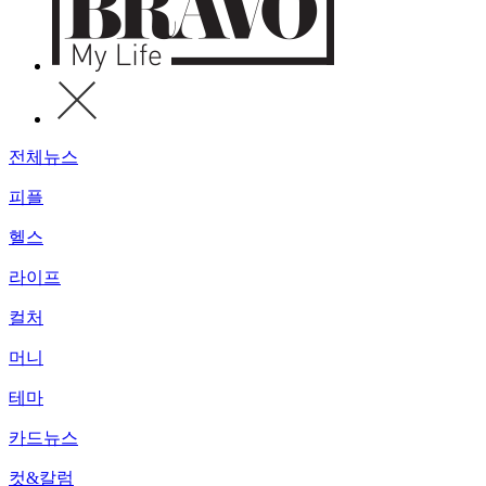
전체뉴스
피플
헬스
라이프
컬처
머니
테마
카드뉴스
컷&칼럼