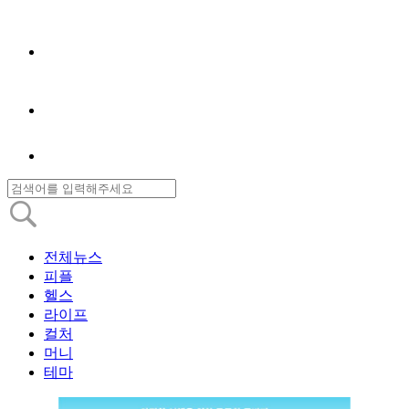
전체뉴스
피플
헬스
라이프
컬처
머니
테마