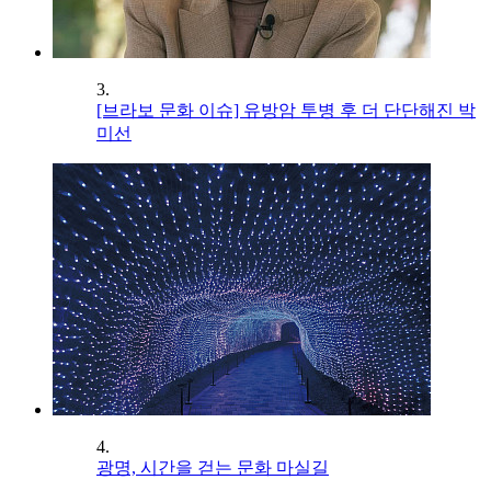
3.
[브라보 문화 이슈] 유방암 투병 후 더 단단해진 박
미선
4.
광명, 시간을 걷는 문화 마실길