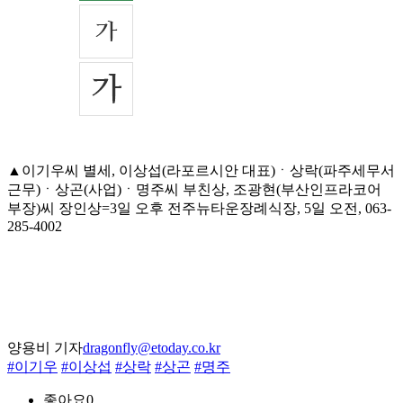
▲이기우씨 별세, 이상섭(라포르시안 대표)ㆍ상락(파주세무서
근무)ㆍ상곤(사업)ㆍ명주씨 부친상, 조광현(부산인프라코어
부장)씨 장인상=3일 오후 전주뉴타운장례식장, 5일 오전, 063-
285-4002
양용비 기자
dragonfly@etoday.co.kr
#이기우
#이상섭
#상락
#상곤
#명주
좋아요
0