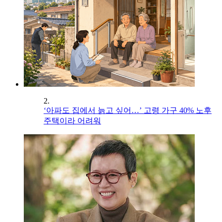
2.
‘아파도 집에서 늙고 싶어…’ 고령 가구 40% 노후
주택이라 어려워