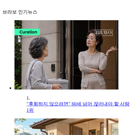
브라보 인기뉴스
1.
"후회하지 않으려면" 60세 넘어 끊어내야 할 사람
1위