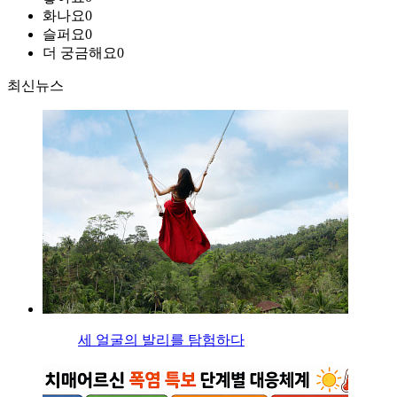
화나요
0
슬퍼요
0
더 궁금해요
0
최신뉴스
세 얼굴의 발리를 탐험하다