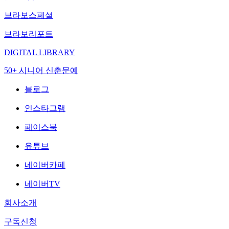
브라보스페셜
브라보리포트
DIGITAL LIBRARY
50+ 시니어 신춘문예
블로그
인스타그램
페이스북
유튜브
네이버카페
네이버TV
회사소개
구독신청