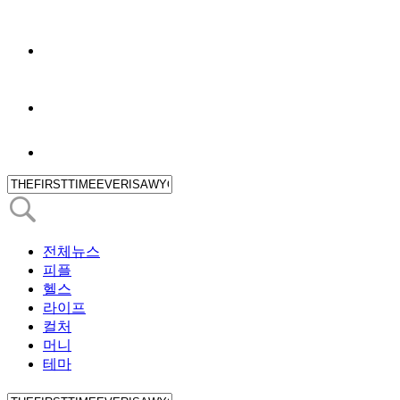
전체뉴스
피플
헬스
라이프
컬처
머니
테마