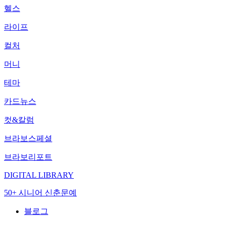
헬스
라이프
컬처
머니
테마
카드뉴스
컷&칼럼
브라보스페셜
브라보리포트
DIGITAL LIBRARY
50+ 시니어 신춘문예
블로그