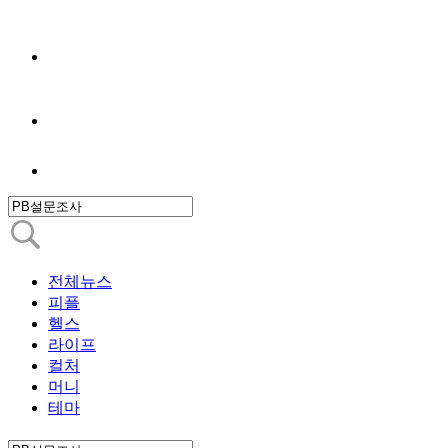
전체뉴스
피플
헬스
라이프
컬처
머니
테마