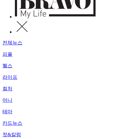
전체뉴스
피플
헬스
라이프
컬처
머니
테마
카드뉴스
컷&칼럼