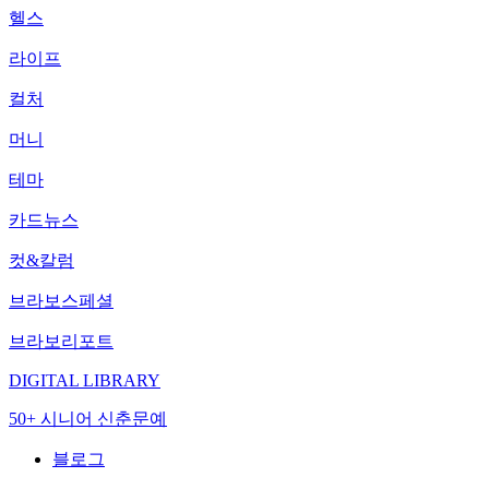
헬스
라이프
컬처
머니
테마
카드뉴스
컷&칼럼
브라보스페셜
브라보리포트
DIGITAL LIBRARY
50+ 시니어 신춘문예
블로그