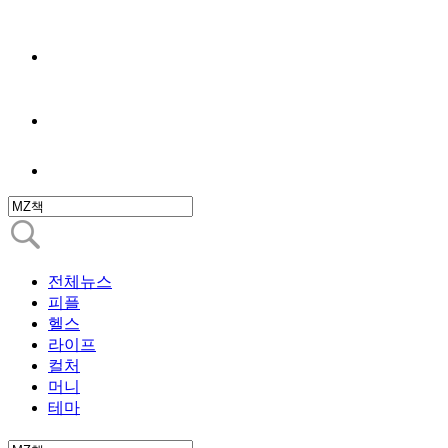
전체뉴스
피플
헬스
라이프
컬처
머니
테마