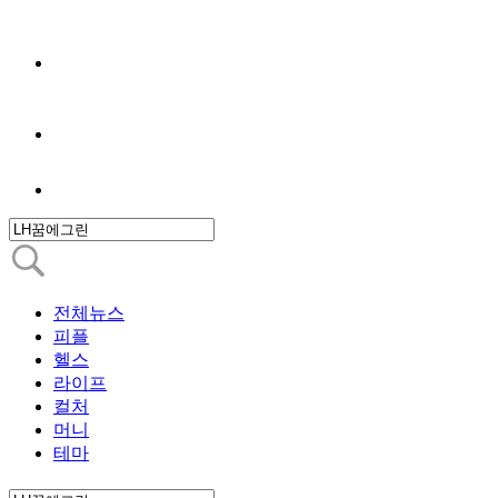
전체뉴스
피플
헬스
라이프
컬처
머니
테마