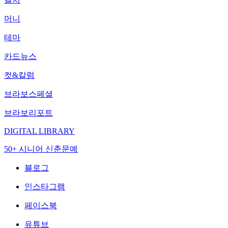
머니
테마
카드뉴스
컷&칼럼
브라보스페셜
브라보리포트
DIGITAL LIBRARY
50+ 시니어 신춘문예
블로그
인스타그램
페이스북
유튜브