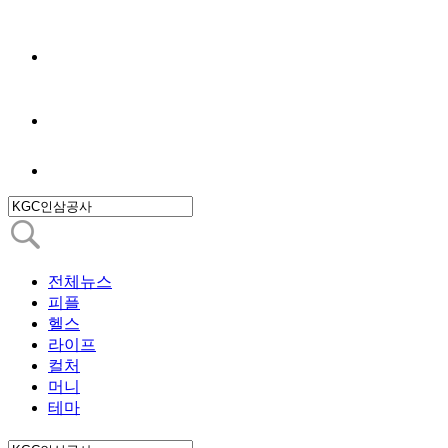
전체뉴스
피플
헬스
라이프
컬처
머니
테마