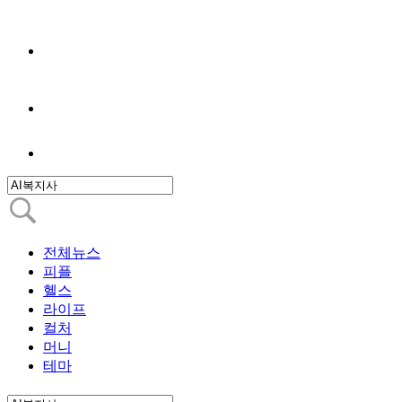
전체뉴스
피플
헬스
라이프
컬처
머니
테마