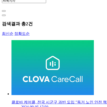
검색결과 총
2
건
최신순
정확도순
클로바 케어콜, 전국 시군구 과반 도입 "독거 노인 안전 책
2024-09-05 17:50