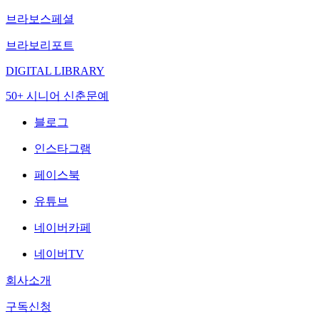
브라보스페셜
브라보리포트
DIGITAL LIBRARY
50+ 시니어 신춘문예
블로그
인스타그램
페이스북
유튜브
네이버카페
네이버TV
회사소개
구독신청