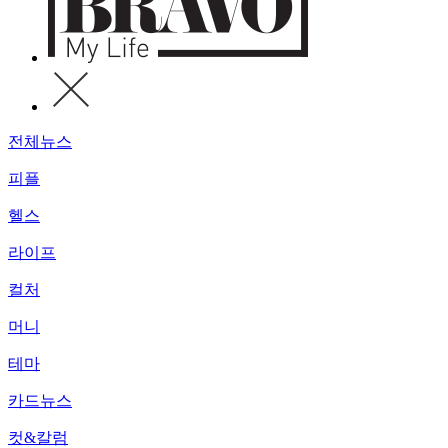
전체뉴스
피플
헬스
라이프
컬처
머니
테마
카드뉴스
컷&칼럼