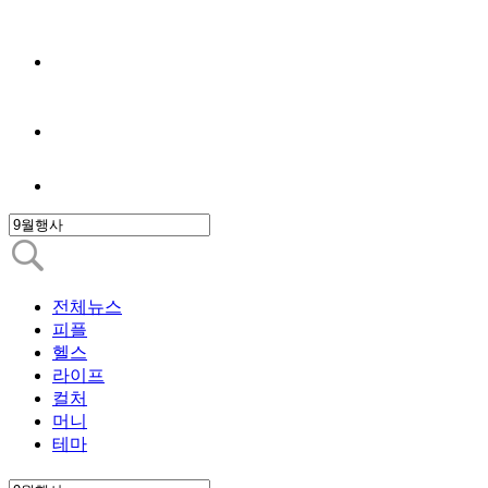
전체뉴스
피플
헬스
라이프
컬처
머니
테마