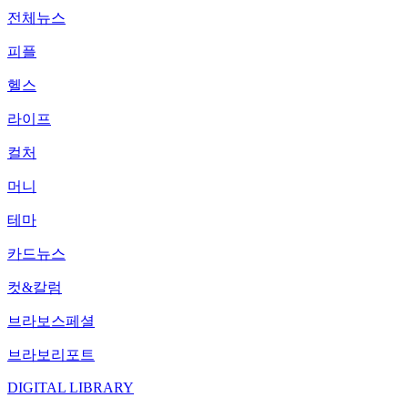
전체뉴스
피플
헬스
라이프
컬처
머니
테마
카드뉴스
컷&칼럼
브라보스페셜
브라보리포트
DIGITAL LIBRARY