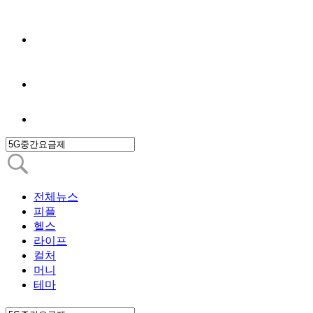
전체뉴스
피플
헬스
라이프
컬처
머니
테마