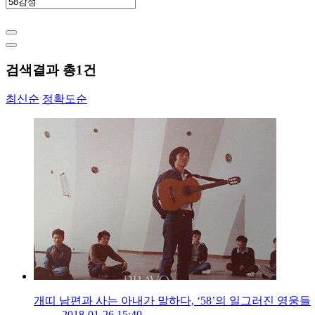
검색결과 총
1
건
최신순
정확도순
개띠 남편과 사는 아내가 말하다, ‘58’의 일그러진 영웅들
2018-01-26 15:40