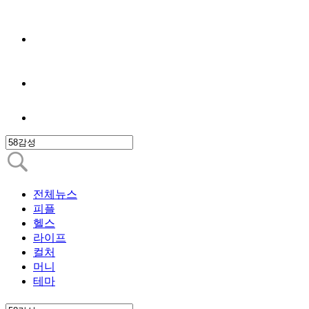
전체뉴스
피플
헬스
라이프
컬처
머니
테마