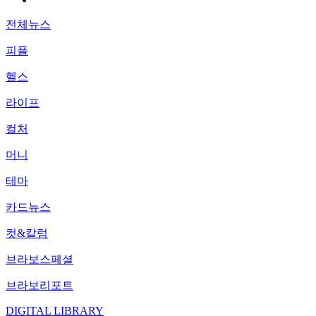
전체뉴스
피플
헬스
라이프
컬처
머니
테마
카드뉴스
컷&칼럼
브라보스페셜
브라보리포트
DIGITAL LIBRARY