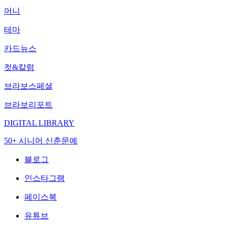
머니
테마
카드뉴스
컷&칼럼
브라보스페셜
브라보리포트
DIGITAL LIBRARY
50+ 시니어 신춘문예
블로그
인스타그램
페이스북
유튜브