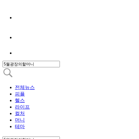
전체뉴스
피플
헬스
라이프
컬처
머니
테마