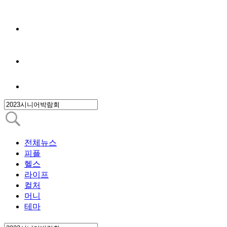
전체뉴스
피플
헬스
라이프
컬처
머니
테마