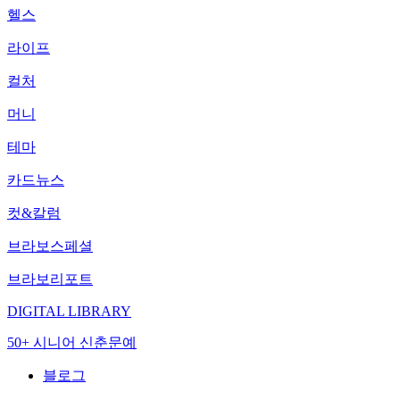
헬스
라이프
컬처
머니
테마
카드뉴스
컷&칼럼
브라보스페셜
브라보리포트
DIGITAL LIBRARY
50+ 시니어 신춘문예
블로그