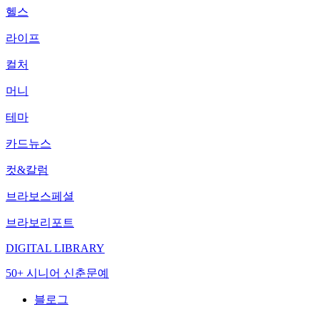
헬스
라이프
컬처
머니
테마
카드뉴스
컷&칼럼
브라보스페셜
브라보리포트
DIGITAL LIBRARY
50+ 시니어 신춘문예
블로그