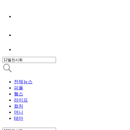
전체뉴스
피플
헬스
라이프
컬처
머니
테마