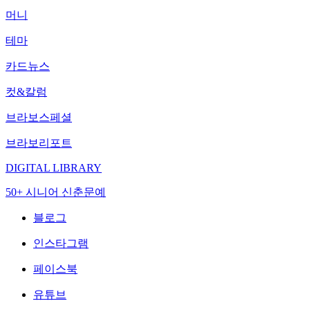
머니
테마
카드뉴스
컷&칼럼
브라보스페셜
브라보리포트
DIGITAL LIBRARY
50+ 시니어 신춘문예
블로그
인스타그램
페이스북
유튜브