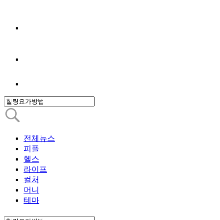
전체뉴스
피플
헬스
라이프
컬처
머니
테마