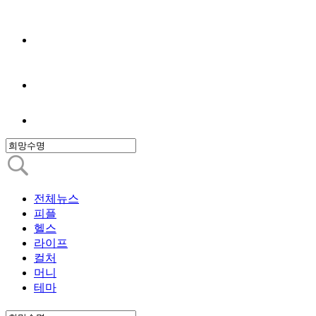
전체뉴스
피플
헬스
라이프
컬처
머니
테마