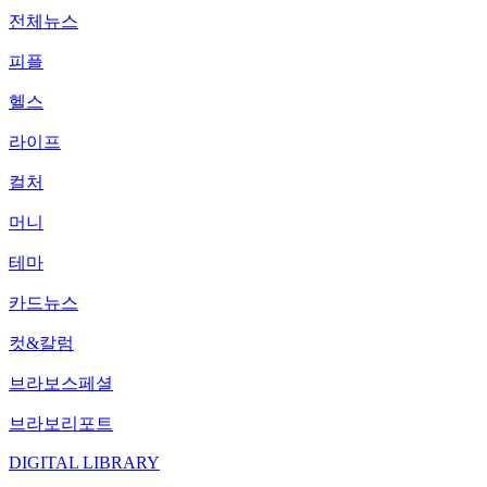
전체뉴스
피플
헬스
라이프
컬처
머니
테마
카드뉴스
컷&칼럼
브라보스페셜
브라보리포트
DIGITAL LIBRARY