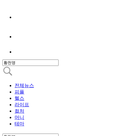
전체뉴스
피플
헬스
라이프
컬처
머니
테마