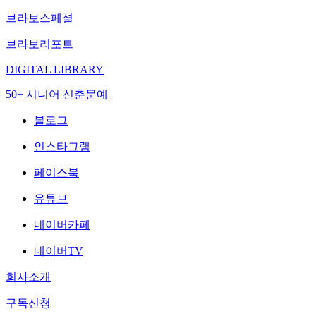
브라보스페셜
브라보리포트
DIGITAL LIBRARY
50+ 시니어 신춘문예
블로그
인스타그램
페이스북
유튜브
네이버카페
네이버TV
회사소개
구독신청