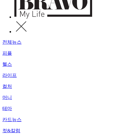
전체뉴스
피플
헬스
라이프
컬처
머니
테마
카드뉴스
컷&칼럼