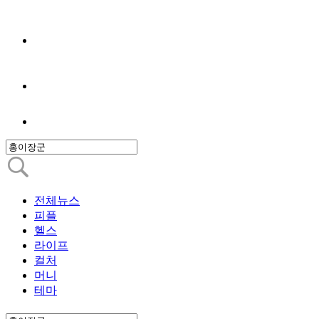
전체뉴스
피플
헬스
라이프
컬처
머니
테마