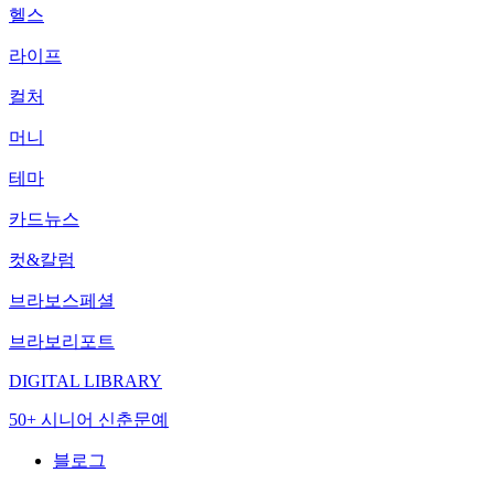
헬스
라이프
컬처
머니
테마
카드뉴스
컷&칼럼
브라보스페셜
브라보리포트
DIGITAL LIBRARY
50+ 시니어 신춘문예
블로그