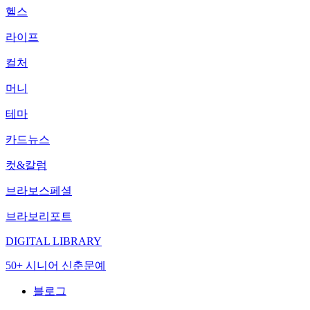
헬스
라이프
컬처
머니
테마
카드뉴스
컷&칼럼
브라보스페셜
브라보리포트
DIGITAL LIBRARY
50+ 시니어 신춘문예
블로그