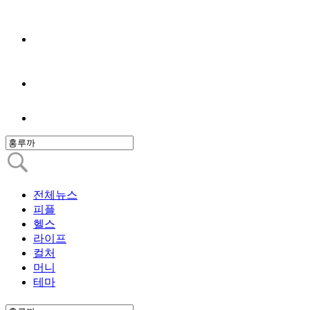
전체뉴스
피플
헬스
라이프
컬처
머니
테마