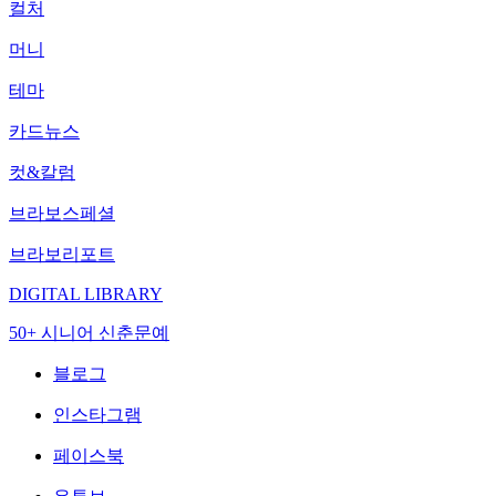
컬처
머니
테마
카드뉴스
컷&칼럼
브라보스페셜
브라보리포트
DIGITAL LIBRARY
50+ 시니어 신춘문예
블로그
인스타그램
페이스북