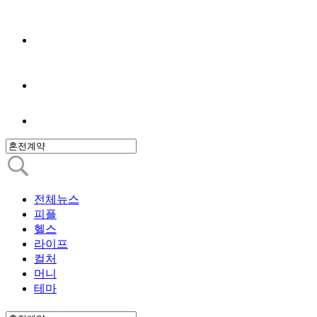
전체뉴스
피플
헬스
라이프
컬처
머니
테마