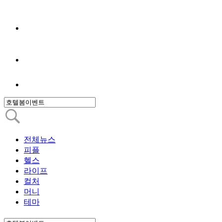
전체뉴스
피플
헬스
라이프
컬처
머니
테마