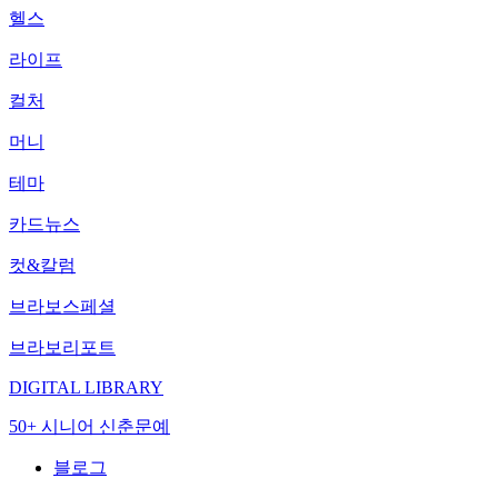
헬스
라이프
컬처
머니
테마
카드뉴스
컷&칼럼
브라보스페셜
브라보리포트
DIGITAL LIBRARY
50+ 시니어 신춘문예
블로그