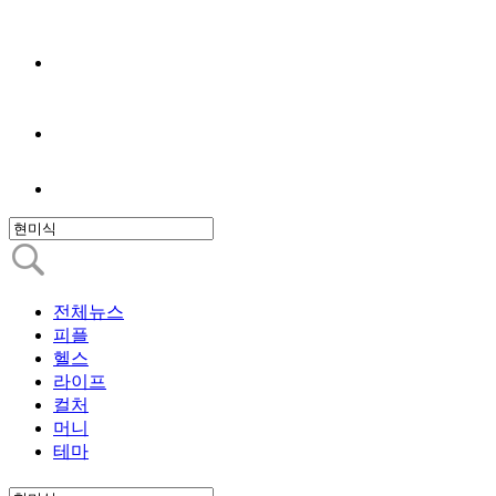
전체뉴스
피플
헬스
라이프
컬처
머니
테마