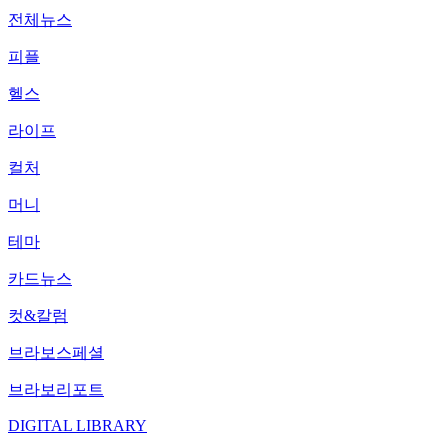
전체뉴스
피플
헬스
라이프
컬처
머니
테마
카드뉴스
컷&칼럼
브라보스페셜
브라보리포트
DIGITAL LIBRARY