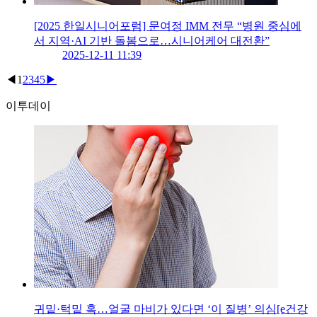
[2025 한일시니어포럼] 문여정 IMM 전무 “병원 중심에
서 지역·AI 기반 돌봄으로…시니어케어 대전환”
2025-12-11 11:39
◀
1
2
3
4
5
▶
이투데이
귀밑·턱밑 혹…얼굴 마비가 있다면 ‘이 질병’ 의심[e건강