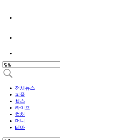
전체뉴스
피플
헬스
라이프
컬처
머니
테마