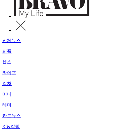
전체뉴스
피플
헬스
라이프
컬처
머니
테마
카드뉴스
컷&칼럼