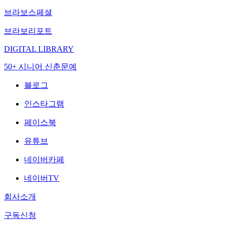
브라보스페셜
브라보리포트
DIGITAL LIBRARY
50+ 시니어 신춘문예
블로그
인스타그램
페이스북
유튜브
네이버카페
네이버TV
회사소개
구독신청