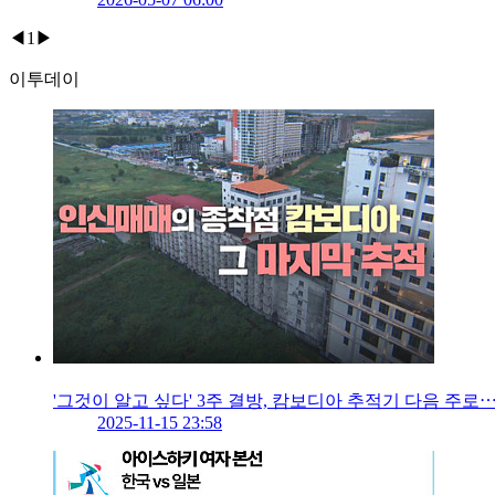
◀
1
▶
이투데이
'그것이 알고 싶다' 3주 결방, 캄보디아 추적기 다음 주로
2025-11-15 23:58