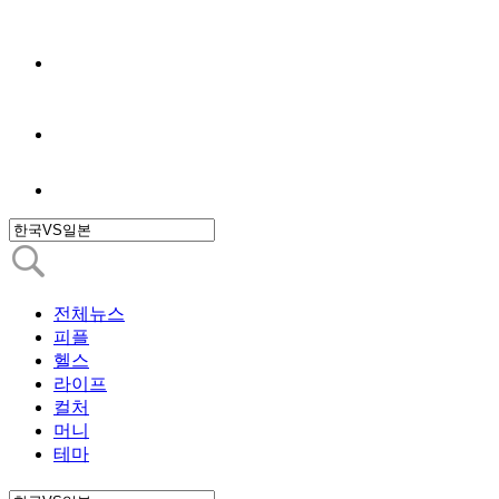
전체뉴스
피플
헬스
라이프
컬처
머니
테마