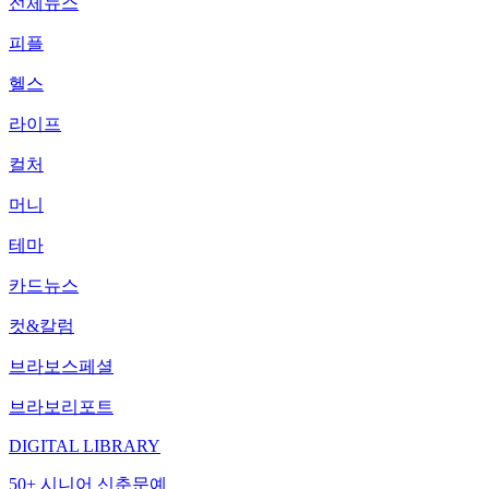
전체뉴스
피플
헬스
라이프
컬처
머니
테마
카드뉴스
컷&칼럼
브라보스페셜
브라보리포트
DIGITAL LIBRARY
50+ 시니어 신춘문예