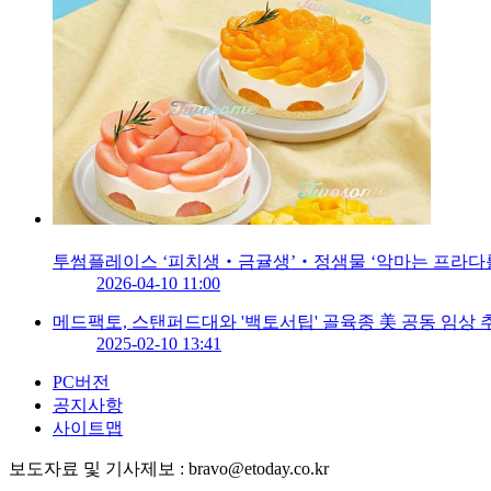
투썸플레이스 ‘피치생‧금귤생’‧정샘물 ‘악마는 프라다를 
2026-04-10 11:00
메드팩토, 스탠퍼드대와 '백토서팁' 골육종 美 공동 임상 
2025-02-10 13:41
PC버전
공지사항
사이트맵
보도자료 및 기사제보 : bravo@etoday.co.kr