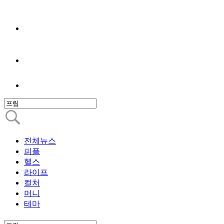
전체뉴스
피플
헬스
라이프
컬처
머니
테마