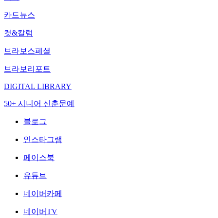
카드뉴스
컷&칼럼
브라보스페셜
브라보리포트
DIGITAL LIBRARY
50+ 시니어 신춘문예
블로그
인스타그램
페이스북
유튜브
네이버카페
네이버TV