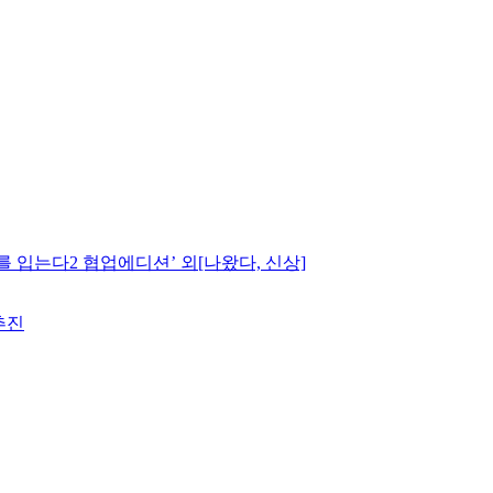
입는다2 협업에디션’ 외[나왔다, 신상]
추진