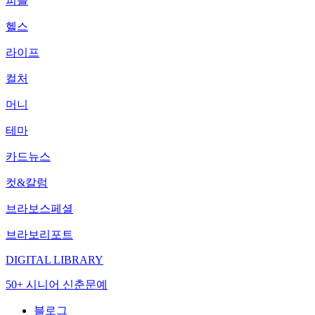
피플
헬스
라이프
컬처
머니
테마
카드뉴스
컷&칼럼
브라보스페셜
브라보리포트
DIGITAL LIBRARY
50+ 시니어 신춘문예
블로그