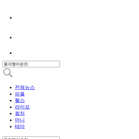
전체뉴스
피플
헬스
라이프
컬처
머니
테마