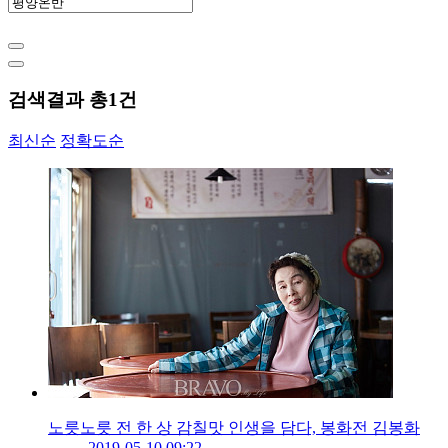
검색결과 총
1
건
최신순
정확도순
노릇노릇 전 한 상 감칠맛 인생을 담다, 봉화전 김봉화
2019-05-10 09:22