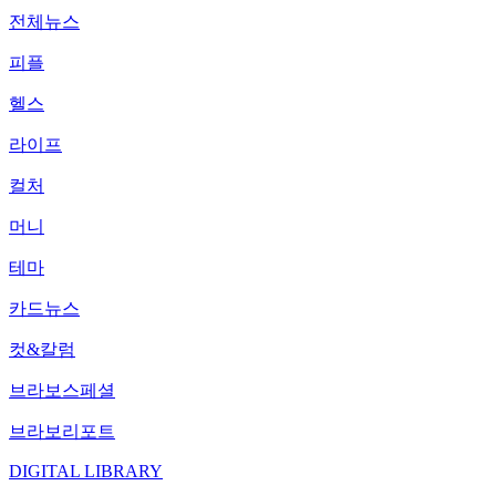
전체뉴스
피플
헬스
라이프
컬처
머니
테마
카드뉴스
컷&칼럼
브라보스페셜
브라보리포트
DIGITAL LIBRARY