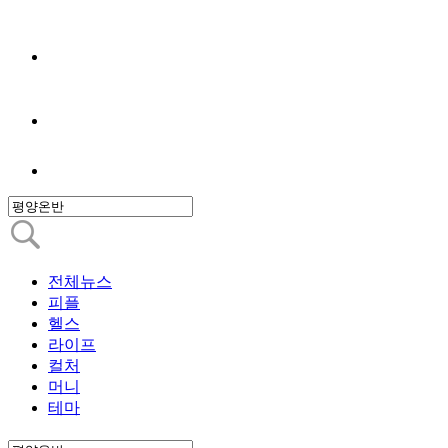
전체뉴스
피플
헬스
라이프
컬처
머니
테마