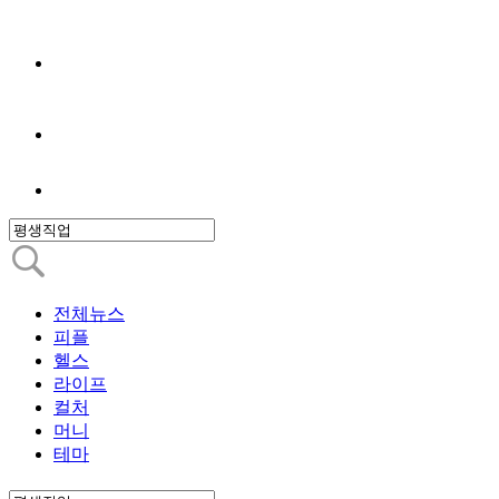
전체뉴스
피플
헬스
라이프
컬처
머니
테마