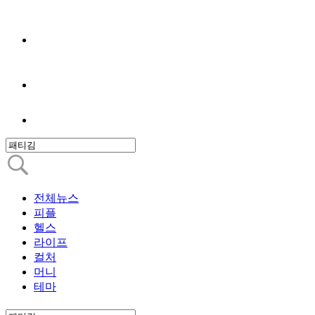
전체뉴스
피플
헬스
라이프
컬처
머니
테마