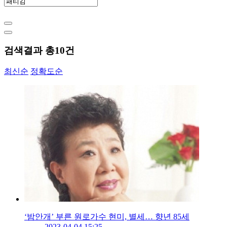
검색결과 총
10
건
최신순
정확도순
‘밤안개’ 부른 원로가수 현미, 별세… 향년 85세
2023-04-04 15:25