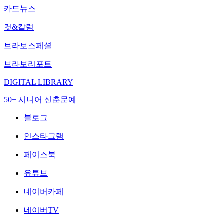
카드뉴스
컷&칼럼
브라보스페셜
브라보리포트
DIGITAL LIBRARY
50+ 시니어 신춘문예
블로그
인스타그램
페이스북
유튜브
네이버카페
네이버TV