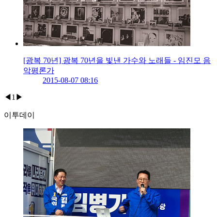
[광복 70년] 광복 70년을 빛낸 가수와 노래들 - 임진모 음
악평론가
2015-08-07 08:16
◀
1
▶
이투데이