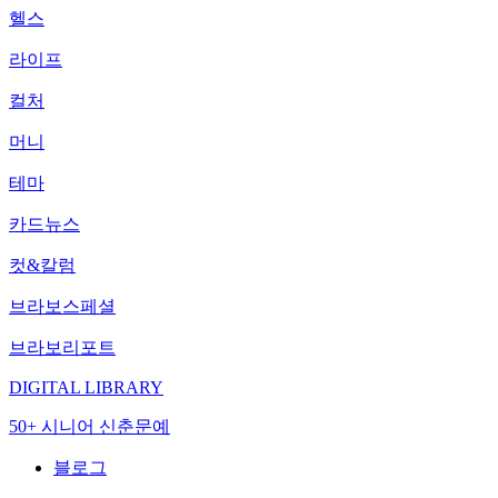
헬스
라이프
컬처
머니
테마
카드뉴스
컷&칼럼
브라보스페셜
브라보리포트
DIGITAL LIBRARY
50+ 시니어 신춘문예
블로그