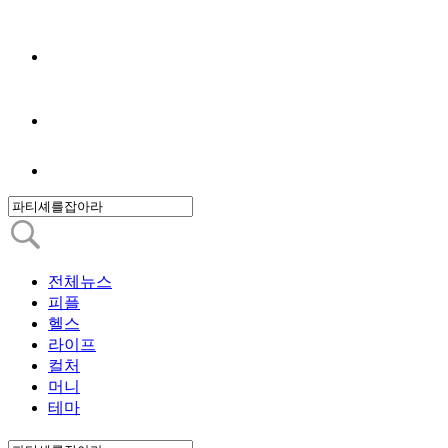
전체뉴스
피플
헬스
라이프
컬처
머니
테마