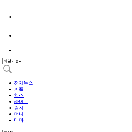
전체뉴스
피플
헬스
라이프
컬처
머니
테마