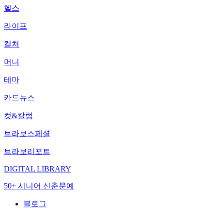
헬스
라이프
컬처
머니
테마
카드뉴스
컷&칼럼
브라보스페셜
브라보리포트
DIGITAL LIBRARY
50+ 시니어 신춘문예
블로그