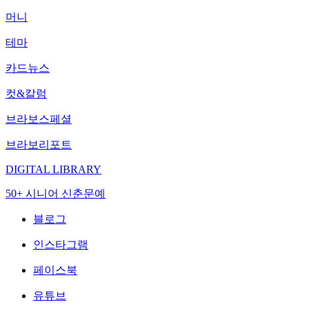
머니
테마
카드뉴스
컷&칼럼
브라보스페셜
브라보리포트
DIGITAL LIBRARY
50+ 시니어 신춘문예
블로그
인스타그램
페이스북
유튜브