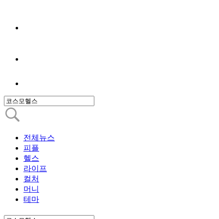
전체뉴스
피플
헬스
라이프
컬처
머니
테마